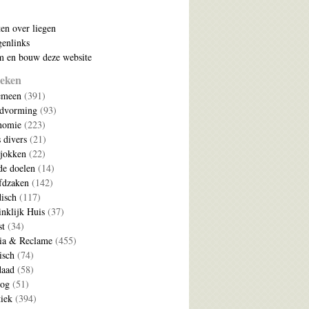
ten over liegen
enlinks
 en bouw deze website
eken
emeen
(391)
ldvorming
(93)
nomie
(223)
s divers
(21)
jokken
(22)
e doelen
(14)
fdzaken
(142)
disch
(117)
nklijk Huis
(37)
t
(34)
ia & Reclame
(455)
isch
(74)
daad
(58)
log
(51)
tiek
(394)