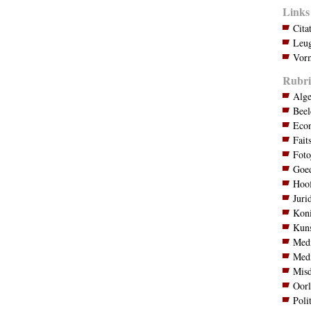
Links
Cita
Leug
Vorm
Rubri
Alg
Bee
Eco
Fait
Foto
Goed
Hoo
Juri
Koni
Kuns
Med
Med
Mis
Oor
Poli