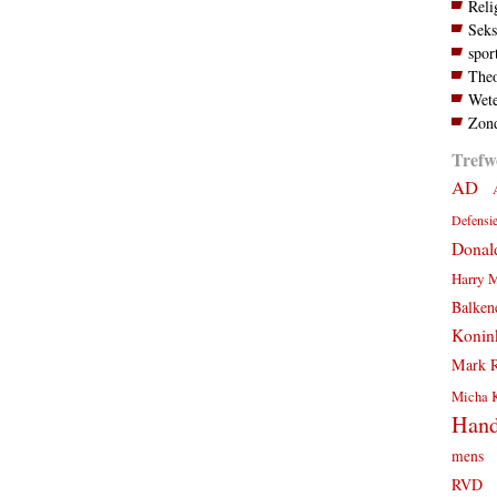
Reli
Seks
spor
Theo
Wete
Zond
Trefw
AD
Defensi
Donal
Harry 
Balken
Konink
Mark R
Micha 
Hand
mens
RVD