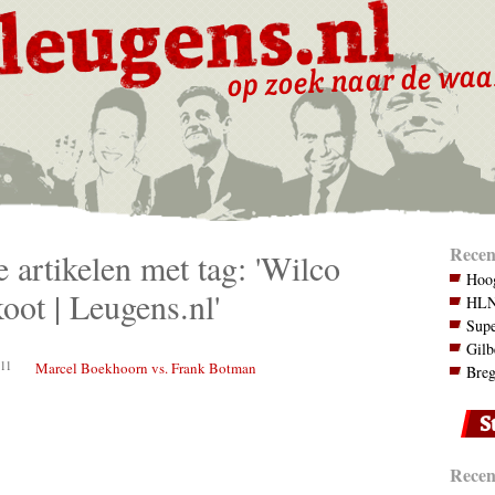
Recen
e artikelen met tag: 'Wilco
Hoog
koot | Leugens.nl'
HLN.
Supe
Gilb
11
Marcel Boekhoorn vs. Frank Botman
Breg
Recent