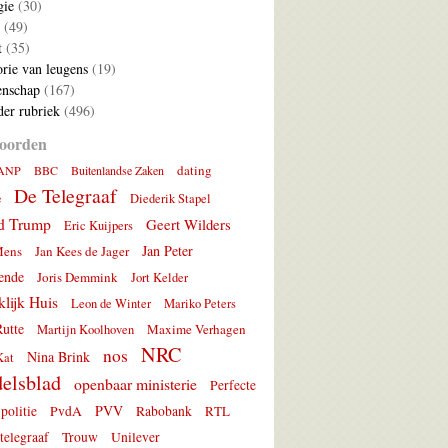
gie
(30)
(49)
t
(35)
rie van leugens
(19)
nschap
(167)
er rubriek
(496)
oorden
dating
ANP
BBC
Buitenlandse Zaken
De Telegraaf
e
Diederik Stapel
d Trump
Geert Wilders
Eric Kuijpers
Jan Peter
Mens
Jan Kees de Jager
ende
Joris Demmink
Jort Kelder
lijk Huis
Leon de Winter
Mariko Peters
utte
Maxime Verhagen
Martijn Koolhoven
NRC
nos
Nina Brink
Kat
elsblad
openbaar ministerie
Perfecte
PVV
politie
PvdA
Rabobank
RTL
telegraaf
Trouw
Unilever