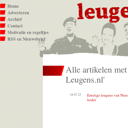
Home
Adverteren
Archief
Contact
Motivatie en regeltjes
RSS en Nieuwsbrief
Alle artikelen met 
Leugens.nl'
18-07-23
Ernstige leugens van Nieu
leider