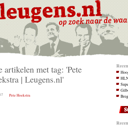
Recen
e artikelen met tag: 'Pete
Hoog
kstra | Leugens.nl'
HLN.
Supe
Gilb
17
Pete Hoekstra
Breg
Recent