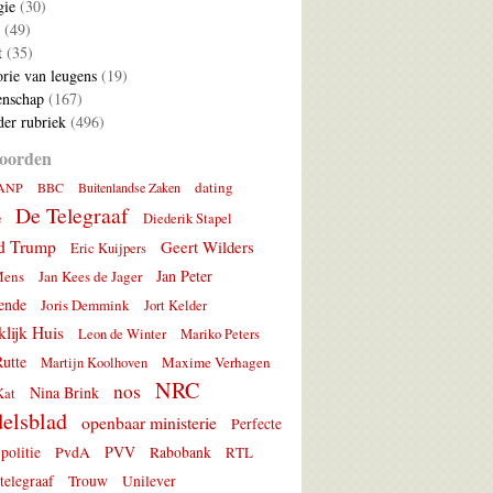
gie
(30)
(49)
t
(35)
rie van leugens
(19)
nschap
(167)
er rubriek
(496)
oorden
dating
ANP
BBC
Buitenlandse Zaken
De Telegraaf
e
Diederik Stapel
d Trump
Geert Wilders
Eric Kuijpers
Jan Peter
Mens
Jan Kees de Jager
ende
Joris Demmink
Jort Kelder
lijk Huis
Leon de Winter
Mariko Peters
utte
Maxime Verhagen
Martijn Koolhoven
NRC
nos
Nina Brink
Kat
elsblad
openbaar ministerie
Perfecte
PVV
politie
PvdA
Rabobank
RTL
telegraaf
Trouw
Unilever