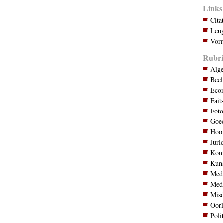
Links
Cita
Leug
Vorm
Rubri
Alg
Bee
Eco
Fait
Foto
Goed
Hoo
Juri
Koni
Kuns
Med
Med
Mis
Oor
Poli