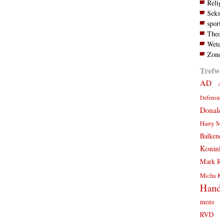
Reli
Seks
spor
Theo
Wete
Zond
Trefw
AD
Defensi
Donal
Harry 
Balken
Konink
Mark R
Micha 
Hand
mens
RVD