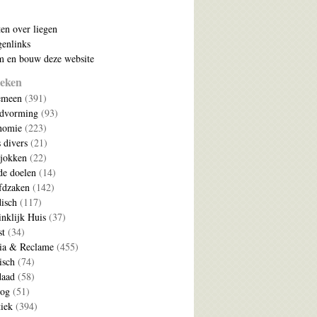
ten over liegen
enlinks
 en bouw deze website
eken
emeen
(391)
ldvorming
(93)
nomie
(223)
s divers
(21)
jokken
(22)
e doelen
(14)
fdzaken
(142)
disch
(117)
nklijk Huis
(37)
t
(34)
ia & Reclame
(455)
isch
(74)
daad
(58)
log
(51)
tiek
(394)