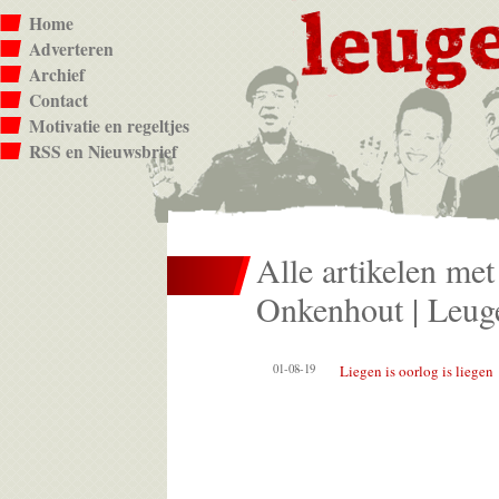
Home
Adverteren
Archief
Contact
Motivatie en regeltjes
RSS en Nieuwsbrief
Alle artikelen met 
Onkenhout | Leuge
01-08-19
Liegen is oorlog is liegen