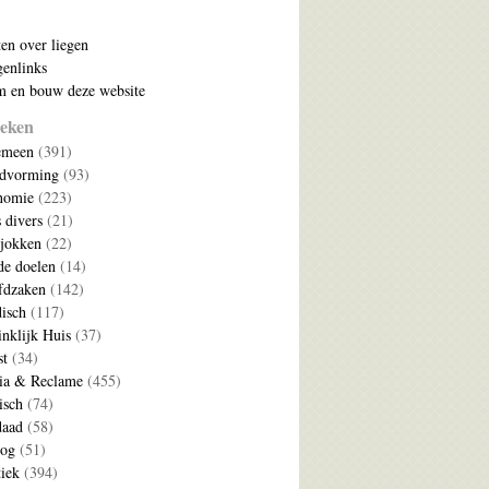
ten over liegen
enlinks
 en bouw deze website
eken
emeen
(391)
ldvorming
(93)
nomie
(223)
s divers
(21)
jokken
(22)
e doelen
(14)
fdzaken
(142)
disch
(117)
nklijk Huis
(37)
t
(34)
ia & Reclame
(455)
isch
(74)
daad
(58)
log
(51)
tiek
(394)