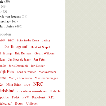
gie
(30)
(49)
t
(35)
rie van leugens
(19)
nschap
(167)
er rubriek
(496)
oorden
dating
ANP
BBC
Buitenlandse Zaken
De Telegraaf
e
Diederik Stapel
d Trump
Geert Wilders
Eric Kuijpers
Jan Peter
Mens
Jan Kees de Jager
ende
Joris Demmink
Jort Kelder
lijk Huis
Leon de Winter
Mariko Peters
utte
Maxime Verhagen
Martijn Koolhoven
NRC
nos
Nina Brink
Kat
elsblad
openbaar ministerie
Perfecte
PVV
politie
PvdA
Rabobank
RTL
telegraaf
Trouw
Unilever