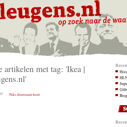
Recen
e artikelen met tag: 'Ikea |
Hoog
gens.nl'
HLN.
Supe
Gilb
07
Niks duurzaam hout
Breg
Recent