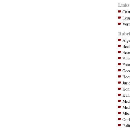
Links
Cita
Leug
Vorm
Rubri
Alg
Bee
Eco
Fait
Foto
Goed
Hoo
Juri
Koni
Kuns
Med
Med
Mis
Oor
Poli