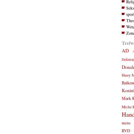
Reli
Seks
spor
Theo
Wete
Zond
Trefw
AD
Defensi
Donal
Harry 
Balken
Konink
Mark R
Micha 
Hand
mens
RVD