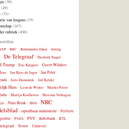
gie
(30)
(49)
t
(35)
rie van leugens
(19)
nschap
(167)
er rubriek
(496)
oorden
dating
ANP
BBC
Buitenlandse Zaken
De Telegraaf
e
Diederik Stapel
d Trump
Geert Wilders
Eric Kuijpers
Jan Peter
Mens
Jan Kees de Jager
ende
Joris Demmink
Jort Kelder
lijk Huis
Leon de Winter
Mariko Peters
utte
Maxime Verhagen
Martijn Koolhoven
NRC
nos
Nina Brink
Kat
elsblad
openbaar ministerie
Perfecte
PVV
politie
PvdA
Rabobank
RTL
telegraaf
Trouw
Unilever