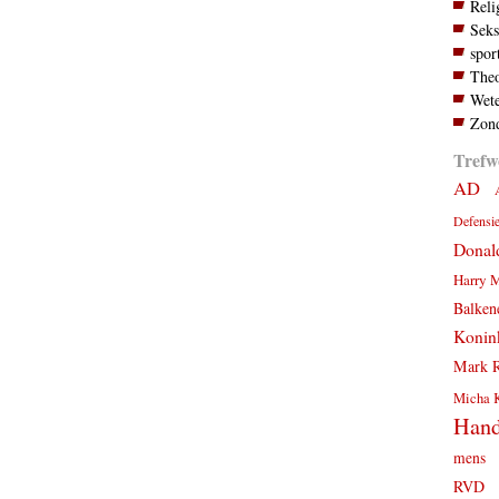
Reli
Seks
spor
Theo
Wete
Zond
Trefw
AD
Defensi
Donal
Harry 
Balken
Konink
Mark R
Micha 
Hand
mens
RVD