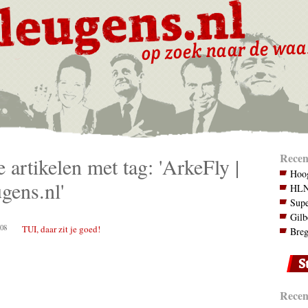
Recen
e artikelen met tag: 'ArkeFly |
Hoog
gens.nl'
HLN.
Supe
Gilb
08
TUI, daar zit je goed!
Breg
Recent