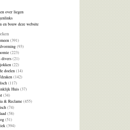
ten over liegen
enlinks
 en bouw deze website
eken
emeen
(391)
ldvorming
(93)
nomie
(223)
s divers
(21)
jokken
(22)
e doelen
(14)
fdzaken
(142)
disch
(117)
nklijk Huis
(37)
t
(34)
ia & Reclame
(455)
isch
(74)
daad
(58)
log
(51)
tiek
(394)