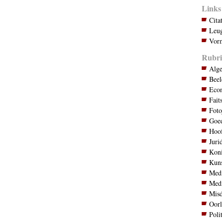
Links
Cita
Leug
Vorm
Rubri
Alg
Bee
Eco
Fait
Foto
Goed
Hoo
Juri
Koni
Kuns
Med
Med
Mis
Oor
Poli