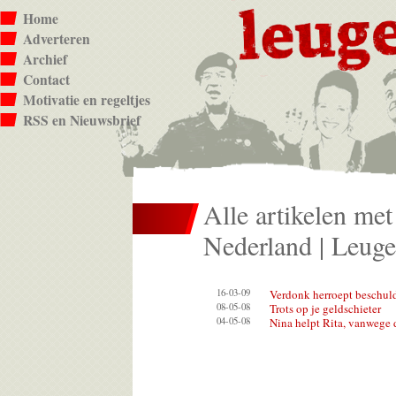
Home
Adverteren
Archief
Contact
Motivatie en regeltjes
RSS en Nieuwsbrief
Alle artikelen met
Nederland | Leuge
16-03-09
Verdonk herroept beschul
08-05-08
Trots op je geldschieter
04-05-08
Nina helpt Rita, vanwege 