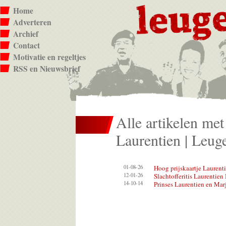
Home
Adverteren
Archief
Contact
Motivatie en regeltjes
RSS en Nieuwsbrief
Alle artikelen met 
Laurentien | Leuge
01-08-26
Hoog prijskaartje Laurent
12-01-26
Slachtofferitis Laurentien
14-10-14
Prinses Laurentien en Marj