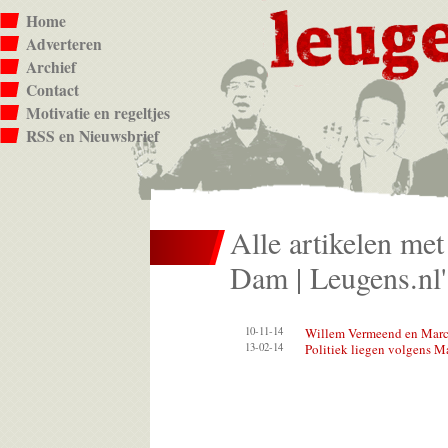
Home
Adverteren
Archief
Contact
Motivatie en regeltjes
RSS en Nieuwsbrief
Alle artikelen met
Dam | Leugens.nl'
10-11-14
Willem Vermeend en Marc
13-02-14
Politiek liegen volgens 