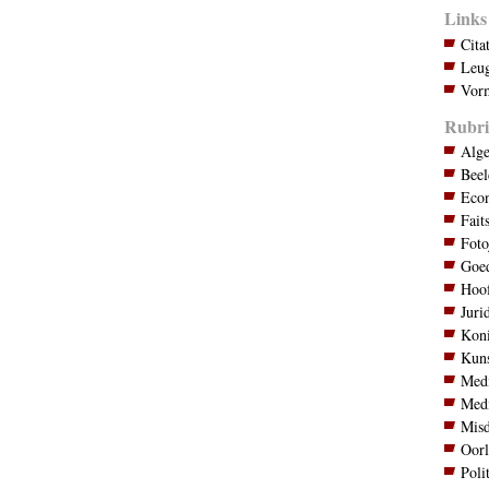
Links
Cita
Leug
Vorm
Rubri
Alg
Bee
Eco
Fait
Foto
Goed
Hoo
Juri
Koni
Kuns
Med
Med
Mis
Oor
Poli