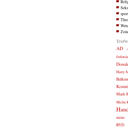
Reli
Seks
spor
Theo
Wete
Zond
Trefw
AD
Defensi
Donal
Harry 
Balken
Konink
Mark R
Micha 
Hand
mens
RVD