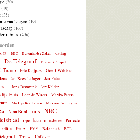
gie
(30)
(49)
t
(35)
rie van leugens
(19)
nschap
(167)
er rubriek
(496)
oorden
dating
ANP
BBC
Buitenlandse Zaken
De Telegraaf
e
Diederik Stapel
d Trump
Geert Wilders
Eric Kuijpers
Jan Peter
Mens
Jan Kees de Jager
ende
Joris Demmink
Jort Kelder
lijk Huis
Leon de Winter
Mariko Peters
utte
Maxime Verhagen
Martijn Koolhoven
NRC
nos
Nina Brink
Kat
elsblad
openbaar ministerie
Perfecte
PVV
politie
PvdA
Rabobank
RTL
telegraaf
Trouw
Unilever