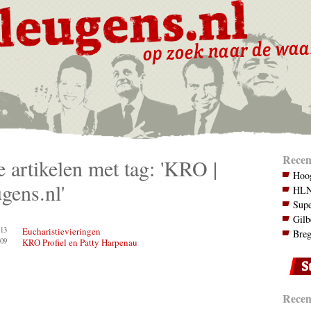
Recen
e artikelen met tag: 'KRO |
Hoog
gens.nl'
HLN.
Supe
Gilb
13
Eucharistievieringen
Breg
09
KRO Profiel en Patty Harpenau
Recent