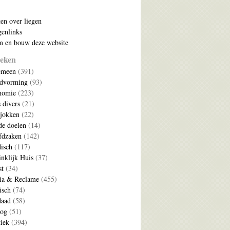
ten over liegen
enlinks
 en bouw deze website
eken
emeen
(391)
ldvorming
(93)
nomie
(223)
s divers
(21)
jokken
(22)
e doelen
(14)
fdzaken
(142)
disch
(117)
nklijk Huis
(37)
t
(34)
ia & Reclame
(455)
isch
(74)
daad
(58)
log
(51)
tiek
(394)