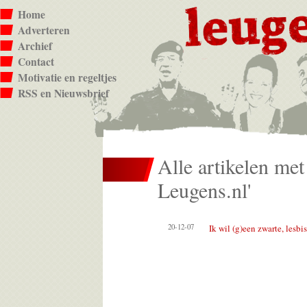
Home
Adverteren
Archief
Contact
Motivatie en regeltjes
RSS en Nieuwsbrief
Alle artikelen me
Leugens.nl'
20-12-07
Ik wil (g)een zwarte, lesb