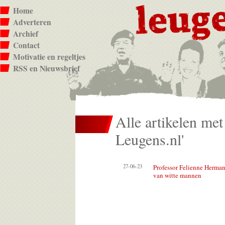
Home
Adverteren
Archief
Contact
Motivatie en regeltjes
RSS en Nieuwsbrief
Alle artikelen met
Leugens.nl'
27-06-23
Professor Felienne Herman
van witte mannen