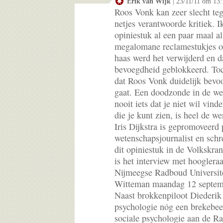
Erik van Wijk
| 23/11/11 om 13:
Roos Vonk kan zeer slecht te
netjes verantwoorde kritiek. 
opiniestuk al een paar maal als
megalomane reclamestukjes op
haas werd het verwijderd en d
bevoegdheid geblokkeerd. Toch
dat Roos Vonk duidelijk bevo
gaat. Een doodzonde in de we
nooit iets dat je niet wil vind
die je kunt zien, is heel de we
Iris Dijkstra is gepromoveerd
wetenschapsjournalist en sch
dit opiniestuk in de Volkskran
is het interview met hooglera
Nijmeegse Radboud Universit
Witteman maandag 12 septem
Naast brokkenpiloot Diederik 
psychologie nóg een brekebee
sociale psychologie aan de Ra