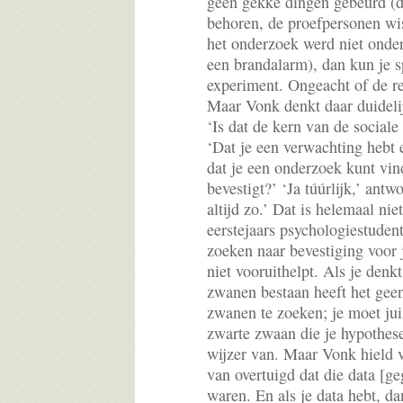
geen gekke dingen gebeurd (d
behoren, de proefpersonen wi
het onderzoek werd niet onde
een brandalarm), dan kun je 
experiment. Ongeacht of de res
Maar Vonk denkt daar duidelij
‘Is dat de kern van de social
‘Dat je een verwachting hebt e
dat je een onderzoek kunt vin
bevestigt?’ ‘Ja túúrlijk,’ ant
altijd zo.’ Dat is helemaal n
eerstejaars psychologiestudent
zoeken naar bevestiging voor
niet vooruithelpt. Als je denkt
zwanen bestaan heeft het geen
zwanen te zoeken; je moet jui
zwarte zwaan die je hypothese
wijzer van. Maar Vonk hield vo
van overtuigd dat die data [
waren. En als je data hebt, d