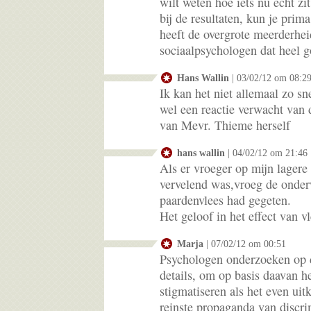
wilt weten hoe iets nu écht zi
bij de resultaten, kun je pri
heeft de overgrote meerderhe
sociaalpsychologen dat heel 
Hans Wallin
| 03/02/12 om 08:2
Ik kan het niet allemaal zo s
wel een reactie verwacht van
van Mevr. Thieme herself
hans wallin
| 04/02/12 om 21:46
Als er vroeger op mijn lager
vervelend was,vroeg de onderw
paardenvlees had gegeten.
Het geloof in het effect van v
Marja
| 07/02/12 om 00:51
Psychologen onderzoeken op d
details, om op basis daavan h
stigmatiseren als het even uit
reinste propaganda van discri