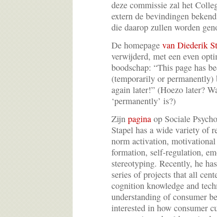
deze commissie zal het Colleg
extern de bevindingen beken
die daarop zullen worden ge
De homepage
van Diederik S
verwijderd, met een even opti
boodschap: “This page has bee
(temporarily or permanently) 
again later!” (Hoezo later? W
‘permanently’ is?)
Zijn
pagina
op Sociale Psycho
Stapel has a wide variety of r
norm activation, motivational
formation, self-regulation, em
stereotyping. Recently, he ha
series of projects that all cen
cognition knowledge and techn
understanding of consumer be
interested in how consumer c