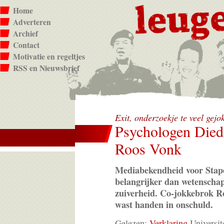
Home
Adverteren
Archief
Contact
Motivatie en regeltjes
RSS en Nieuwsbrief
Exit, onderzoekje te veel gejo
Psychologen Diede
Roos Vonk
Mediabekendheid voor Stap
belangrijker dan wetenschap
zuiverheid. Co-jokkebrok R
wast handen in onschuld.
Gelezen:
Verklaring
Universit