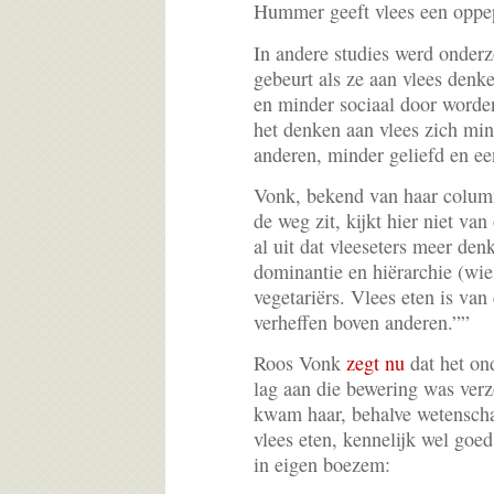
Hummer geeft vlees een oppepp
In andere studies werd onder
gebeurt als ze aan vlees denk
en minder sociaal door worde
het denken aan vlees zich mi
anderen, minder geliefd en e
Vonk, bekend van haar column
de weg zit, kijkt hier niet va
al uit dat vleeseters meer de
dominantie en hiërarchie (wie
vegetariërs. Vlees eten is van
verheffen boven anderen.””
Roos Vonk
zegt nu
dat het on
lag aan die bewering was ver
kwam haar, behalve wetenscha
vlees eten, kennelijk wel goed
in eigen boezem: