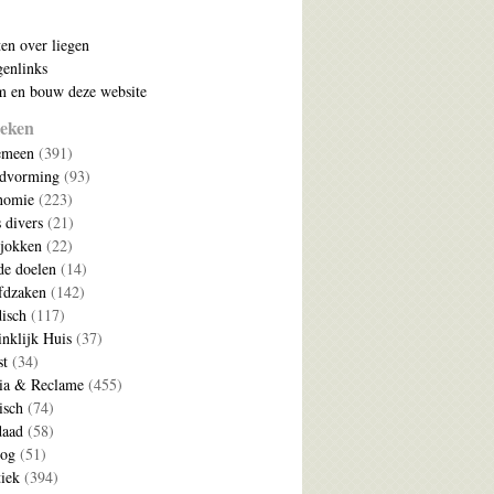
ten over liegen
enlinks
 en bouw deze website
eken
emeen
(391)
ldvorming
(93)
nomie
(223)
s divers
(21)
jokken
(22)
e doelen
(14)
fdzaken
(142)
disch
(117)
nklijk Huis
(37)
t
(34)
ia & Reclame
(455)
isch
(74)
daad
(58)
log
(51)
tiek
(394)