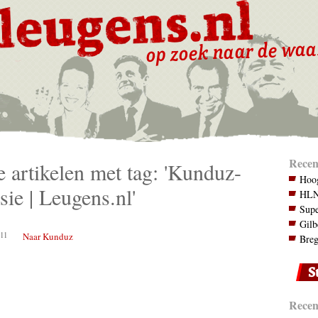
Recen
e artikelen met tag: 'Kunduz-
Hoog
sie | Leugens.nl'
HLN.
Supe
Gilb
11
Naar Kunduz
Breg
Recent