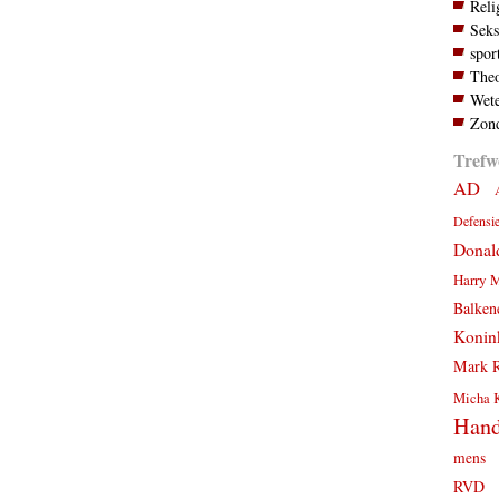
Reli
Seks
spor
Theo
Wete
Zond
Trefw
AD
Defensi
Donal
Harry 
Balken
Konink
Mark R
Micha 
Hand
mens
RVD