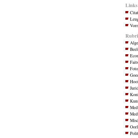
Links
Cita
Leug
Vorm
Rubri
Alg
Bee
Eco
Fait
Foto
Goed
Hoo
Juri
Koni
Kuns
Med
Med
Mis
Oor
Poli