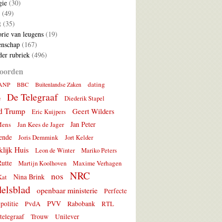
gie
(30)
(49)
t
(35)
rie van leugens
(19)
nschap
(167)
er rubriek
(496)
oorden
dating
ANP
BBC
Buitenlandse Zaken
De Telegraaf
e
Diederik Stapel
d Trump
Geert Wilders
Eric Kuijpers
Jan Peter
Mens
Jan Kees de Jager
ende
Joris Demmink
Jort Kelder
lijk Huis
Leon de Winter
Mariko Peters
utte
Maxime Verhagen
Martijn Koolhoven
NRC
nos
Nina Brink
Kat
elsblad
openbaar ministerie
Perfecte
PVV
politie
PvdA
Rabobank
RTL
telegraaf
Trouw
Unilever