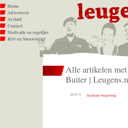
Home
Adverteren
Archief
Contact
Motivatie en regeltjes
RSS en Nieuwsbrief
Alle artikelen met 
Buiter | Leugens.n
28-07-13
Icedome begroting