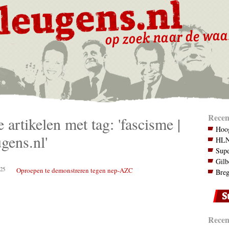
Recen
e artikelen met tag: 'fascisme |
Hoog
gens.nl'
HLN.
Supe
Gilb
25
Oproepen te demonstreren tegen nep-AZC
Breg
Recent