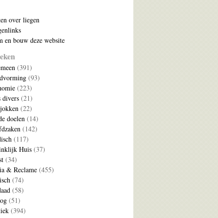
ten over liegen
enlinks
 en bouw deze website
eken
emeen
(391)
ldvorming
(93)
nomie
(223)
s divers
(21)
jokken
(22)
e doelen
(14)
fdzaken
(142)
disch
(117)
nklijk Huis
(37)
t
(34)
ia & Reclame
(455)
isch
(74)
daad
(58)
log
(51)
tiek
(394)