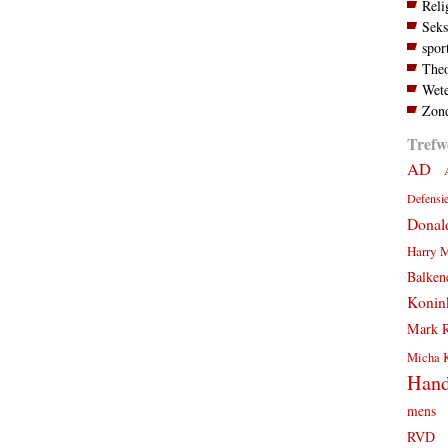
Reli
Seks
spor
Theo
Wete
Zond
Trefw
AD
Defensi
Donal
Harry 
Balken
Konink
Mark R
Micha 
Hand
mens
RVD