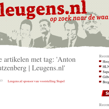
Recen
e artikelen met tag: 'Anton
Hoog
tzenberg | Leugens.nl'
HLN.
Supe
Gilb
13
Leugens.nl sponsor van voorstelling Stapel
Breg
Recent