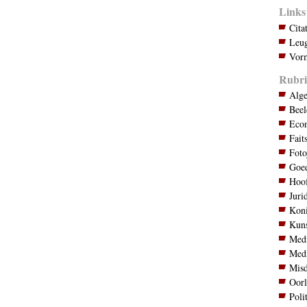
Links
Cita
Leug
Vorm
Rubri
Alg
Bee
Eco
Fait
Foto
Goed
Hoo
Juri
Koni
Kuns
Med
Med
Mis
Oor
Poli