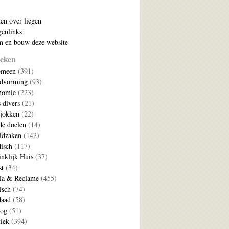
ten over liegen
enlinks
 en bouw deze website
eken
emeen
(391)
ldvorming
(93)
nomie
(223)
s divers
(21)
jokken
(22)
e doelen
(14)
fdzaken
(142)
disch
(117)
nklijk Huis
(37)
t
(34)
ia & Reclame
(455)
isch
(74)
daad
(58)
log
(51)
tiek
(394)