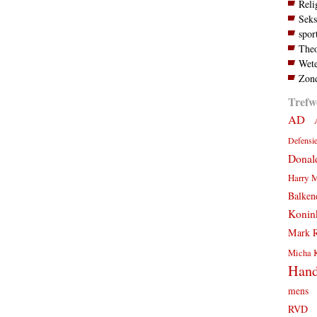
Reli
Seks
spor
Theo
Wete
Zond
Trefw
AD
Defensi
Donal
Harry 
Balken
Konink
Mark R
Micha 
Hand
mens
RVD