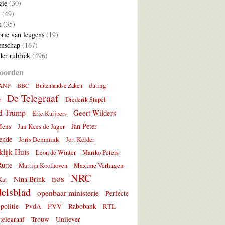
gie
(30)
(49)
t
(35)
rie van leugens
(19)
nschap
(167)
er rubriek
(496)
oorden
dating
ANP
BBC
Buitenlandse Zaken
De Telegraaf
e
Diederik Stapel
d Trump
Geert Wilders
Eric Kuijpers
Jan Peter
Mens
Jan Kees de Jager
ende
Joris Demmink
Jort Kelder
lijk Huis
Leon de Winter
Mariko Peters
utte
Maxime Verhagen
Martijn Koolhoven
NRC
nos
Nina Brink
Kat
elsblad
openbaar ministerie
Perfecte
PVV
politie
PvdA
Rabobank
RTL
telegraaf
Trouw
Unilever