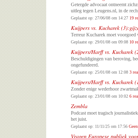
Getergde advocaat ontneemt zichze
uitleg tegen Leugens.nl, in de rec
Geplaatst op: 27/06/08 om 14:27
19 re
Kuijpers vs. Kucharek (3):gij
Terreur Kucharek moet voorgoed w
Geplaatst op: 29/01/08 om 09:08
10 re
Kuijpers/Harff vs. Kucharek (
Beschuldigingen van beroving, be
ongefundeerd.
Geplaatst op: 25/01/08 om 12:08
3 rea
Kuijpers/Harff vs. Kucharek (
Zonder enige wederhoor zwartmak
Geplaatst op: 23/01/08 om 10:02
6 rea
Zembla
Podcast moet tragisch journalistie
het juist.
Geplaatst op: 11/11/25 om 17:56
Geen 
Vragen Europese publiek voor