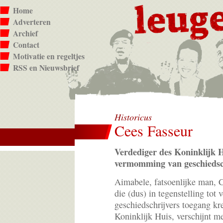
Home
Adverteren
Archief
Contact
Motivatie en regeltjes
RSS en Nieuwsbrief
Historicus
Cees Fasseur
Verdediger des Koninklijk H
vermomming van geschiedsch
Aimabele, fatsoenlijke man, C
die (dus) in tegenstelling tot 
geschiedschrijvers toegang kr
Koninklijk Huis, verschijnt m