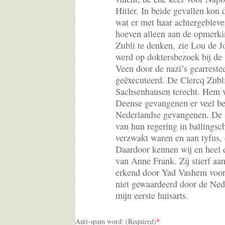
Hitler. In beide gevallen kon 
wat er met haar achtergeblev
hoeven alleen aan de opmerki
Zubli te denken, zie Lou de J
werd op doktersbezoek bij de v
Veen door de nazi’s gearreste
geëxecuteerd. De Clercq Zubli
Sachsenhausen terecht. Hem v
Deense gevangenen er veel be
Nederlandse gevangenen. De l
van hun regering in ballingsch
verzwakt waren en aan tyfus, 
Daardoor kennen wij en heel 
van Anne Frank. Zij stierf aa
erkend door Yad Vashem voor 
niet gewaardeerd door de Ned
mijn eerste huisarts.
Anti-spam word: (Required)
*