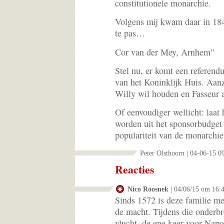
constitutionele monarchie.
Volgens mij kwam daar in 184
te pas…
Cor van der Mey, Arnhem”
Stel nu, er komt een referend
van het Koninklijk Huis. Aanz
Willy wil houden en Fasseur al
Of eenvoudiger wellicht: laat 
worden uit het sponsorbudget
populariteit van de monarchie
Peter Olsthoorn | 04-06-15 0
Reacties
Nico Roosnek
| 04/06/15 om 16:
Sinds 1572 is deze familie m
de macht. Tijdens die onderb
vlucht, de ene keer voor Napo