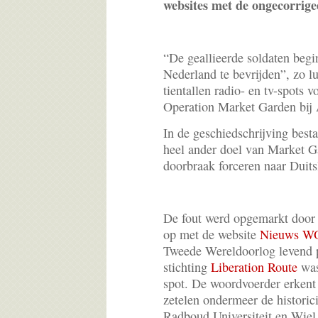
websites met de ongecorrige
“De geallieerde soldaten begi
Nederland te bevrijden”, zo lu
tientallen radio- en tv-spots 
Operation Market Garden bij
In de geschiedschrijving best
heel ander doel van Market G
doorbraak forceren naar Duits
De fout werd opgemarkt door p
op met de website
Nieuws W
Tweede Wereldoorlog levend 
stichting
Liberation Route
was
spot. De woordvoerder erkent 
zetelen ondermeer de historic
Radboud Universiteit en Wiel