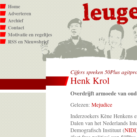
Home
Adverteren
Archief
Contact
Motivatie en regeltjes
RSS en Nieuwsbrief
Cijfers spreken 50Plus agitpr
Henk Krol
Overdrijft armoede van oud
Gelezen:
Mejudice
Inderzoekers Kène Henkens e
Dalen van het Nederlands Inte
Demografisch Instituut (
NIDI