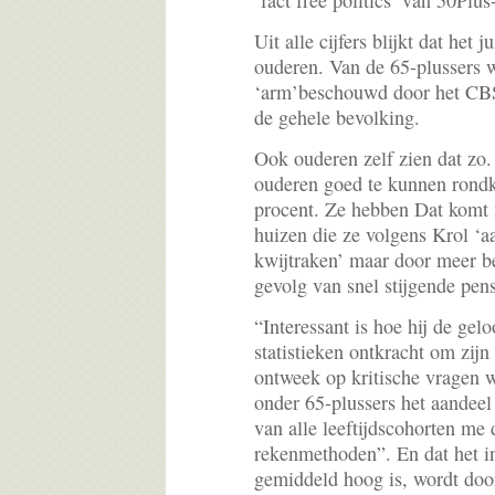
‘fact free politics’ van 50Pl
Uit alle cijfers blijkt dat het 
ouderen. Van de 65-plussers w
‘arm’beschouwd door het CBS
de gehele bevolking.
Ook ouderen zelf zien dat zo.
ouderen goed te kunnen rond
procent. Ze hebben Dat komt 
huizen die ze volgens Krol ‘aa
kwijtraken’ maar door meer b
gevolg van snel stijgende pen
“Interessant is hoe hij de ge
statistieken ontkracht om zijn 
ontweek op kritische vragen w
onder 65-plussers het aandeel
van alle leeftijdscohorten me
rekenmethoden”. En dat het i
gemiddeld hoog is, wordt doo