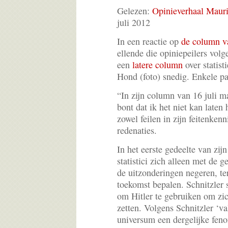
Gelezen:
Opinieverhaal Maur
juli 2012
In een reactie op
de column v
ellende die opiniepeilers vol
een
latere column
over statis
Hond (foto) snedig. Enkele pa
“In zijn column van 16 juli m
bont dat ik het niet kan laten
zowel feilen in zijn feitenken
redenaties.
In het eerste gedeelte van zij
statistici zich alleen met de
de uitzonderingen negeren, te
toekomst bepalen. Schnitzler s
om Hitler te gebruiken om zich
zetten. Volgens Schnitzler ‘val
universum een dergelijke feno