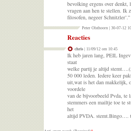
bevolking ergens over denkt, 
vragen aan hen te stellen. Ik
filosofen, negeer Schnitzler’.”
Peter Olsthoorn | 30-07-12 1
Reacties
chris
| 11/09/12 om 10:45
Ik heb jaren lang, PEIL Ingev
staat
welke partij je altijd stemt….(
50 000 leden. Iedere keer pak
uit,wat is het dan makkelijk, 
voordele
van de bijvoorbeeld Pvda, te
stemmers een mailtje toe te s
het
altijd PVDA. stemt.Bingo…. 
Anti-spam word: (Required)
*