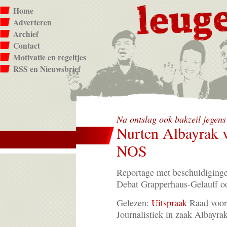
Home
Adverteren
Archief
Contact
Motivatie en regeltjes
RSS en Nieuwsbrief
Na ontslag ook bakzeil jegens
Nurten Albayrak v
NOS
Reportage met beschuldiginge
Debat Grapperhaus-Gelauff oo
Gelezen:
Uitspraak
Raad voor
Journalistiek in zaak Albayr