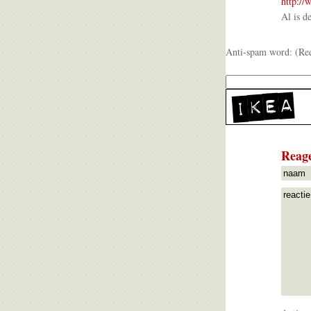
http://
Al is d
Anti-spam word: (Re
Reage