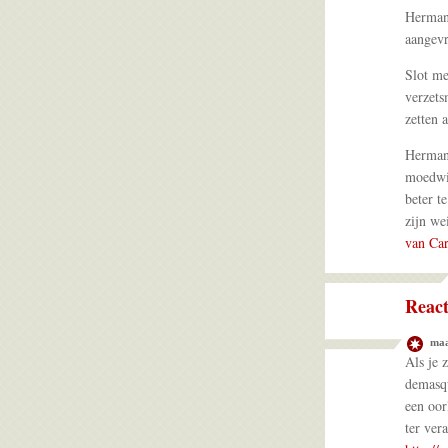
Hermans
aangev
Slot me
verzets
zetten 
Hermans
moedwil
beter t
zijn we
van Car
React
maa
Als je 
demasqu
een oor
ter ver