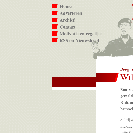
Home
Adverteren
Archief
Contact
Motivatie en regeltjes
RSS en Nieuwsbrief
Boog vo
Wil
Zou zic
gemeld
Kultuu
bemach
Schrijv
meldde 
vrijwil