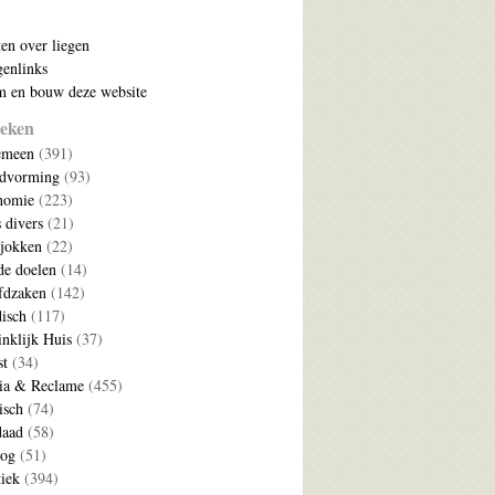
ten over liegen
enlinks
 en bouw deze website
eken
emeen
(391)
ldvorming
(93)
nomie
(223)
s divers
(21)
jokken
(22)
e doelen
(14)
fdzaken
(142)
disch
(117)
nklijk Huis
(37)
t
(34)
ia & Reclame
(455)
isch
(74)
daad
(58)
log
(51)
tiek
(394)