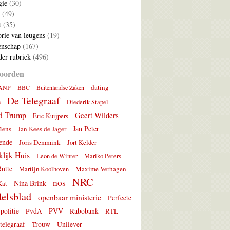
gie
(30)
(49)
t
(35)
rie van leugens
(19)
nschap
(167)
er rubriek
(496)
oorden
dating
ANP
BBC
Buitenlandse Zaken
De Telegraaf
e
Diederik Stapel
d Trump
Geert Wilders
Eric Kuijpers
Jan Peter
Mens
Jan Kees de Jager
ende
Joris Demmink
Jort Kelder
lijk Huis
Leon de Winter
Mariko Peters
utte
Maxime Verhagen
Martijn Koolhoven
NRC
nos
Nina Brink
Kat
elsblad
openbaar ministerie
Perfecte
PVV
politie
PvdA
Rabobank
RTL
telegraaf
Trouw
Unilever