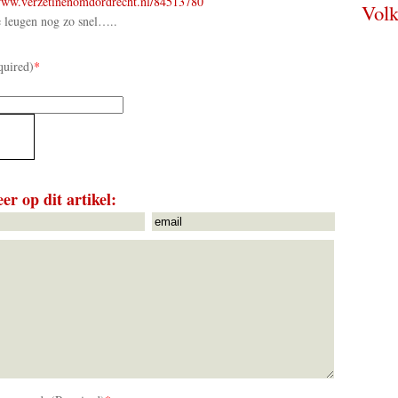
www.verzetinenomdordrecht.nl/84513780
Volk
e leugen nog zo snel…..
quired)
*
er op dit artikel: