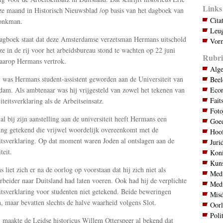
Links
ze maand in Historisch Nieuwsblad /op basis van het dagboek van
Cita
onkman.
Leug
dagboek staat dat deze Amsterdamse verzetsman Hermans uitschold
Vorm
ze in de rij voor het arbeidsbureau stond te wachten op 22 juni
Rubri
aarop Hermans vertrok.
Alg
 was Hermans student-assistent geworden aan de Universiteit van
Bee
Eco
am. Als ambtenaar was hij vrijgesteld van zowel het tekenen van
Fait
iteitsverklaring als de Arbeitseinsatz.
Foto
 al bij zijn aanstelling aan de universiteit heeft Hermans een
Goed
ing getekend die vrijwel woordelijk overeenkomt met de
Hoo
eitsverklaring. Op dat moment waren Joden al ontslagen aan de
Juri
teit.
Koni
Kuns
 liet zich er na de oorlog op voorstaan dat hij zich niet als
Med
beider naar Duitsland had laten voeren. Ook had hij de verplichte
Med
eitsverklaring voor studenten niet getekend. Beide beweringen
Mis
, maar bevatten slechts de halve waarheid volgens Slot.
Oor
Poli
 maakte de Leidse historicus Willem Otterspeer al bekend dat