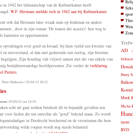
Reli
 in 1942 het lidmaatschap van de Kultuurkamer heeft
Seks
raagd:
W.F. Hermans meldde zich in 1942 aan bij Kultuurkamer
spor
Theo
ent ook dat Hermans later wraak nam op Jonkman en andere
Wete
mensen , door in zijn roman ‘De tranen der acacia’s’ hen weg te
Zond
als fantasten en opportunisten.
Trefw
 opvattingen over goed en kwaad, bij hem veelal een kwestie van
AD
 en misverstand, al dan niet gedurende een oorlog, zijn hiermee
e begrijpen. Zijn houding valt vrijwel samen met die van enkele van
Defensi
inig benijdenswaardige hoofdpersonen. Zie verder de
verklaring
Donal
el Peeters
.
Harry 
Balken
Peter Olsthoorn | 29-04-12 18:12
Konink
ies
Mark R
rten
| 05/05/12 om 14:10
Micha 
zaken echt uit gaat zoeken betekent dit in bepaalde gevallen een
Hand
é voor lieden die ten onrechte als “goed” bekend staan. Zo wordt
logsmisdadiger in Dordrecht beschermd en de verzetsman die hem
mens
antwoording wilde roepen wordt nog steeds belasterd.
RVD