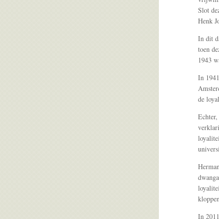
Slot de
Henk J
In dit 
toen de
1943 w
In 1941
Amsterd
de loyal
Echter,
verklar
loyalit
universi
Hermans
dwangar
loyalit
kloppen
In 2011