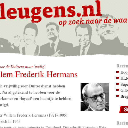
Recen
or de Duitsers waar 'nodig'
lem Frederik Hermans
Hoog
HLN.
Supe
h vrijwillig voor Duitse dienst hebben
Gilb
. Na al getekend te hebben voor de
Breg
rkamer en ‘loyaal’ een baantje te hebben
tigd.
er Willem Frederik Hermans (1921-1995)
zich in 1943
Recent
lig voor de Arbeitseinsatz in Duitsland. Dat schrijft historicus Eric