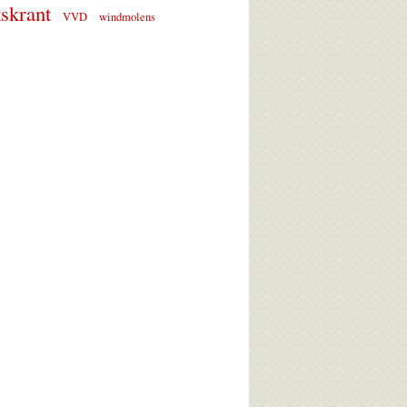
skrant
VVD
windmolens