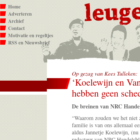
Home
Adverteren
Archief
Contact
Motivatie en regeltjes
RSS en Nieuwsbrief
Op gezag van Kees Tulleken:
‘Koelewijn en Va
hebben geen sched
De breinen van NRC Hande
“Waarom zouden we het niet 
familie is van ons allemaal ee
aldus Jannetje Koelewijn, (nu
redacteur van NRC Handelsbl