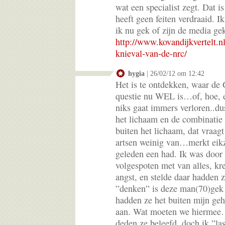
wat een specialist zegt. Dat i
heeft geen feiten verdraaid. I
ik nu gek of zijn de media ge
http://www.kovandijkvertelt.n
knieval-van-de-nrc/
hygia
| 26/02/12 om 12:42
Het is te ontdekken, waar de 
questie nu WEL is…of, hoe, e
niks gaat immers verloren..dus
het lichaam en de combinatie 
buiten het lichaam, dat vraag
artsen weinig van…merkt eikz
geleden een had. Ik was door a
volgespoten met van alles, kr
angst, en stelde daar hadden z
”denken” is deze man(70)gek
hadden ze het buiten mijn geh
aan. Wat moeten we hiermee…
deden ze beleefd, doch ik ”la