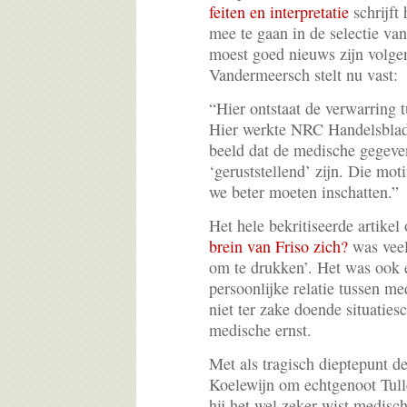
feiten en interpretatie
schrijft 
mee te gaan in de selectie van
moest goed nieuws zijn volge
Vandermeersch stelt nu vast:
“Hier ontstaat de verwarring tu
Hier werkte NRC Handelsblad
beeld dat de medische gegeven
‘geruststellend’ zijn. Die mo
we beter moeten inschatten.”
Het hele bekritiseerde artike
brein van Friso zich?
was veel
om te drukken’. Het was ook 
persoonlijke relatie tussen me
niet ter zake doende situatiesc
medische ernst.
Met als tragisch dieptepunt de
Koelewijn om echtgenoot Tulle
hij het wel zeker wist medisc