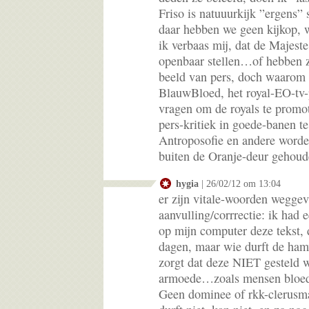
Friso is natuuurkijk ”ergens”
daar hebben we geen kijkop,
ik verbaas mij, dat de Majeste
openbaar stellen…of hebben z
beeld van pers, doch waarom s
BlauwBloed, het royal-EO-tv-
vragen om de royals te promot
pers-kritiek in goede-banen 
Antroposofie en andere worde
buiten de Oranje-deur gehou
hygia
| 26/02/12 om 13:04
er zijn vitale-woorden weggev
aanvulling/corrrectie: ik had 
op mijn computer deze tekst, 
dagen, maar wie durft de hamv
zorgt dat deze NIET gesteld w
armoede…zoals mensen bloed
Geen dominee of rkk-clerusm