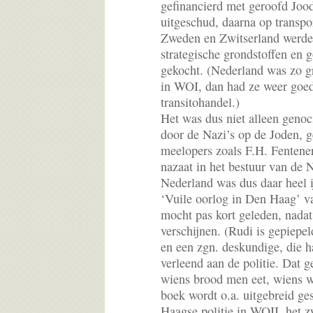
gefinancierd met geroofd Joods
uitgeschud, daarna op transpor
Zweden en Zwitserland werde
strategische grondstoffen en 
gekocht. (Nederland was zo g
in WOI, dan had ze weer goe
transitohandel.)
Het was dus niet alleen geno
door de Nazi’s op de Joden, g
meelopers zoals F.H. Fentene
nazaat in het bestuur van de 
Nederland was dus daar heel i
‘Vuile oorlog in Den Haag’ v
mocht pas kort geleden, nada
verschijnen. (Rudi is gepiepel
en een zgn. deskundige, die h
verleend aan de politie. Dat g
wiens brood men eet, wiens w
boek wordt o.a. uitgebreid ge
Haagse politie in WOII, het zw