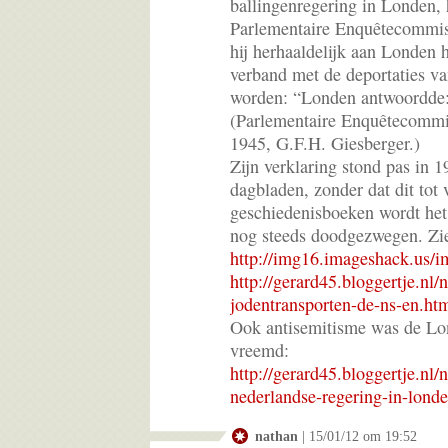
ballingenregering in Londen, 
Parlementaire Enquêtecommiss
hij herhaaldelijk aan Londen 
verband met de deportaties v
worden: “Londen antwoordde:
(Parlementaire Enquêtecommi
1945, G.F.H. Giesberger.)
Zijn verklaring stond pas in 
dagbladen, zonder dat dit tot 
geschiedenisboeken wordt het
nog steeds doodgezwegen. Zie 
http://img16.imageshack.us/i
http://gerard45.bloggertje.nl/
jodentransporten-de-ns-en.ht
Ook antisemitisme was de Lon
vreemd:
http://gerard45.bloggertje.nl
nederlandse-regering-in-lond
nathan
| 15/01/12 om 19:52