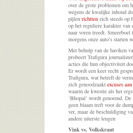
over de grote problemen om he
wegens de kwalijke inhoud do
pijlen
richtten
zich steeds op h
op het reguliere karakter van
naar voren treedt. Smeerboel i
morgens onze auto’s starten w
Met behulp van de haviken v
probeert Trafigura journalist
acties die hun objectiviteit 
Er wordt een keer recht gespr
Trafigura, wat betreft de ve
zich genoodzaakt
excuses aan
waarin de kwestie als het ergs
‘Bhopal’ wordt genoemd. De r
geen blaam treft voor de dump
ver, maar de beschuldiging v
andere uiterste leugen
Vink vs. Volkskrant