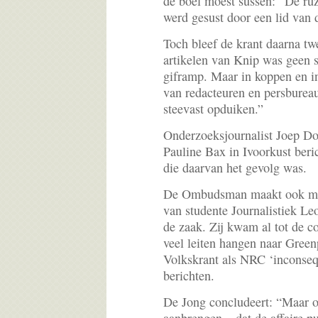
de boel moest sussen: “De r
werd gesust door een lid van 
Toch bleef de krant daarna tw
artikelen van Knip was geen s
giframp. Maar in koppen en in
van redacteuren en persburea
steevast opduiken.”
Onderzoeksjournalist Joep D
Pauline Bax in Ivoorkust beric
die daarvan het gevolg was.
De Ombudsman maakt ook me
van studente Journalistiek L
de zaak. Zij kwam al tot de c
veel leiten hangen naar Gree
Volkskrant als NRC ‘inconseq
berichten.
De Jong concludeert: “Maar o