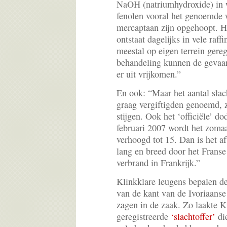
NaOH (natriumhydroxide) in 
fenolen vooral het genoemde 
mercaptaan zijn opgehoopt. H
ontstaat dagelijks in vele raff
meestal op eigen terrein gere
behandeling kunnen de gevaa
er uit vrijkomen.”
En ook: “Maar het aantal slac
graag vergiftigden genoemd, 
stijgen. Ook het ‘officiële’ do
februari 2007 wordt het zoma
verhoogd tot 15. Dan is het a
lang en breed door het Franse
verbrand in Frankrijk.”
Klinkklare leugens bepalen de
van de kant van de Ivoriaanse 
zagen in de zaak. Zo laakte 
geregistreerde
‘slachtoffer’
die