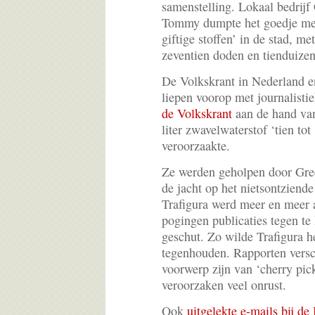
samenstelling. Lokaal bedrij
Tommy dumpte het goedje met
giftige stoffen’ in de stad, m
zeventien doden en tienduize
De Volkskrant in Nederland 
liepen voorop met journalist
de Volkskrant
aan de hand va
liter zwavelwaterstof ‘tien tot
veroorzaakte.
Ze werden geholpen door Gree
de jacht op het nietsontziende
Trafigura werd meer en meer 
pogingen publicaties tegen te
geschut. Zo wilde Trafigura h
tegenhouden. Rapporten versc
voorwerp zijn van ‘cherry pic
veroorzaken veel onrust.
Ook
uitgelekte e-mails bij d