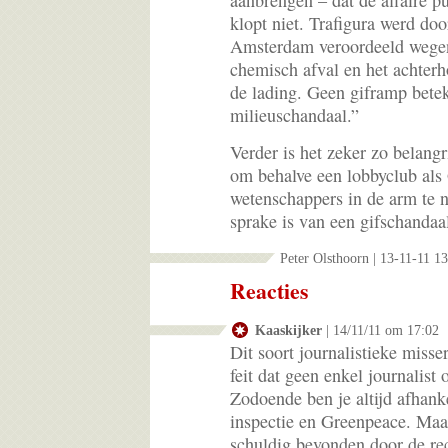
aanbrengen – dat de affaire 
klopt niet. Trafigura werd doo
Amsterdam veroordeeld wegens
chemisch afval en het achterh
de lading. Geen giframp betek
milieuschandaal.”
Verder is het zeker zo belang
om behalve een lobbyclub als
wetenschappers in de arm te 
sprake is van een gifschandaal
Peter Olsthoorn | 13-11-11 1
Reacties
Kaaskijker
| 14/11/11 om 17:02
Dit soort journalistieke misse
feit dat geen enkel journalist 
Zodoende ben je altijd afhanke
inspectie en Greenpeace. Maar
schuldig bevonden door de rec