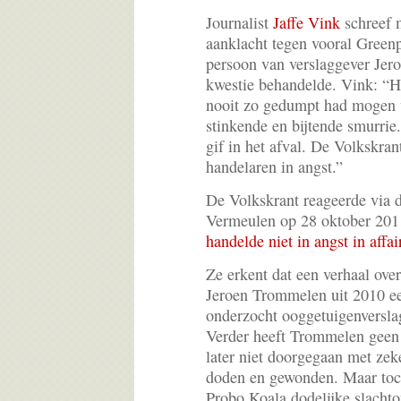
Journalist
Jaffe Vink
schreef 
aanklacht tegen vooral Green
persoon van verslaggever Jer
kwestie behandelde. Vink: “Het
nooit zo gedumpt had mogen 
stinkende en bijtende smurrie
gif in het afval. De Volkskra
handelaren in angst.”
De Volkskrant reageerde via
Vermeulen op 28 oktober 201
handelde niet in angst in affa
Ze erkent dat een verhaal ove
Jeroen Trommelen uit 2010 e
onderzocht ooggetuigenversla
Verder heeft Trommelen geen 
later niet doorgegaan met ze
doden en gewonden. Maar toc
Probo Koala dodelijke slachtof