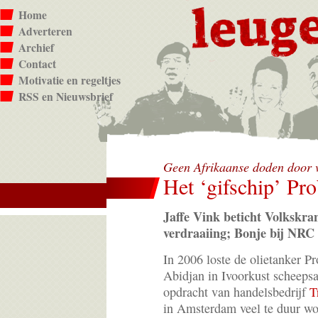
Home
Adverteren
Archief
Contact
Motivatie en regeltjes
RSS en Nieuwsbrief
Geen Afrikaanse doden door v
Het ‘gifschip’ Pr
Jaffe Vink beticht Volkskra
verdraaiing; Bonje bij NRC
In 2006 loste de olietanker P
Abidjan in Ivoorkust scheepsa
opdracht van handelsbedrijf
T
in Amsterdam veel te duur wo