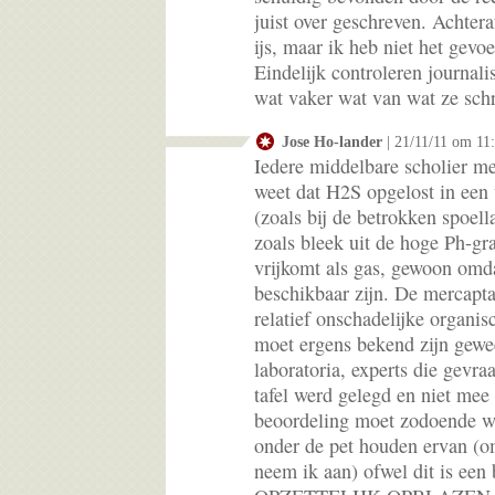
juist over geschreven. Achteraf
ijs, maar ik heb niet het gevo
Eindelijk controleren journali
wat vaker wat van wat ze schri
Jose Ho-lander
| 21/11/11 om 11
Iedere middelbare scholier me
weet dat H2S opgelost in een 
(zoals bij de betrokken spoel
zoals bleek uit de hoge Ph-gr
vrijkomt als gas, gewoon omda
beschikbaar zijn. De mercapt
relatief onschadelijke organi
moet ergens bekend zijn gewee
laboratoria, experts die gevraa
tafel werd gelegd en niet me
beoordeling moet zodoende we
onder de pet houden ervan (o
neem ik aan) ofwel dit is een 