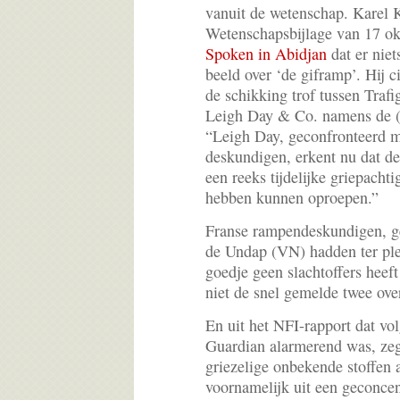
vanuit de wetenschap. Karel K
Wetenschapsbijlage van 17 ok
Spoken in Abidjan
dat er nie
beeld over ‘de giframp’. Hij c
de schikking trof tussen Traf
Leigh Day & Co. namens de (v
“Leigh Day, geconfronteerd m
deskundigen, erkent nu dat de 
een reeks tijdelijke griepachti
hebben kunnen oproepen.”
Franse rampendeskundigen, g
de Undap (VN) hadden ter plek
goedje geen slachtoffers heef
niet de snel gemelde twee ove
En uit het NFI-rapport dat vo
Guardian alarmerend was, zeg
griezelige onbekende stoffen a
voornamelijk uit een geconce