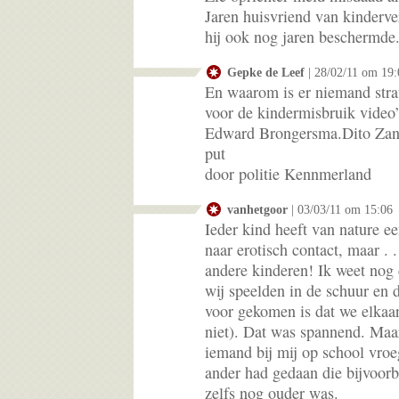
Jaren huisvriend van kinderv
hij ook nog jaren beschermde
Gepke de Leef
| 28/02/11 om 19:
En waarom is er niemand straf
voor de kindermisbruik video’s
Edward Brongersma.Dito Zandv
put
door politie Kennmerland
vanhetgoor
| 03/03/11 om 15:06
Ieder kind heeft van nature e
naar erotisch contact, maar . . 
andere kinderen! Ik weet nog d
wij speelden in de schuur en 
voor gekomen is dat we elkaar
niet). Dat was spannend. Maa
iemand bij mij op school vroe
ander had gedaan die bijvoorb
zelfs nog ouder was.