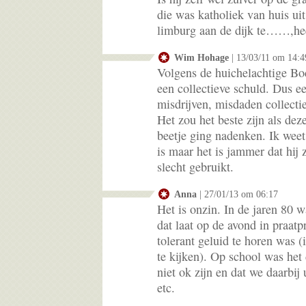
die was katholiek van huis ui
limburg aan de dijk te……,heef
Wim Hohage
| 13/03/11 om 14:4
Volgens de huichelachtige Bo
een collectieve schuld. Dus e
misdrijven, misdaden collecti
Het zou het beste zijn als dez
beetje ging nadenken. Ik weet 
is maar het is jammer dat hij 
slecht gebruikt.
Anna
| 27/01/13 om 06:17
Het is onzin. In de jaren 80 w
dat laat op de avond in praa
tolerant geluid te horen was 
te kijken). Op school was het 
niet ok zijn en dat we daarbij 
etc.