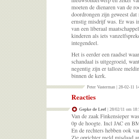
nieuwsonderwerp en zeker van
moeten de dienaren van de ro
doordrongen zijn geweest dat
ernstig misdrijf was. Er was i
van een liberaal maatschappel
kinderen als iets vanzelfspr
integendeel.
Het is eerder een raadsel waa
schandaal is uitgegroeid, want
negentig zijn er talloze meld
binnen de kerk.
Peter Vasterman | 28-02-11 1
Reacties
Gepke de Leef
| 28/02/11 om 18:
Van de zaak Finkensieper was
0p de hoogte. Incl JAC en B
En de rechters hebben ook va
Zie oprichter meld misdaad a