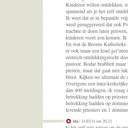
Kinderen willen ontdekken, m
spannend als je het zelf ontde
Ik weet dat er in bepaalde vri
werd gesuggereerd dat ook P
trachtte te doen laten geloven
kinderen voort zou komen. Ik d
En wat de Rooms Katholieke ke
er ook maar een kind geí¯nter
erotisch ontdekkingstocht do
pastoor. Bodar brabbelt maar
pleiten, maar dat gaat niet lu
bloot. Kijken we allemaal de 
Overigens een inter-kerkelijke
dan 400 meldingen, ik vraag 
betrekking hadden op priester
betrekking hadden op dominee
levende priesters en 1 domine
ida
| 11/03/11 om 20:23
Is hij zelf wel zuiver op de gr