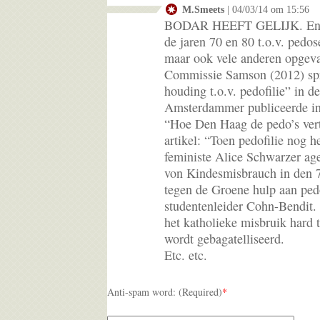
M.Smeets
| 04/03/14 om 15:56
BODAR HEEFT GELIJK. En het
de jaren 70 en 80 t.o.v. pedos
maar ook vele anderen opgeval
Commissie Samson (2012) spr
houding t.o.v. pedofilie” in 
Amsterdammer publiceerde in
“Hoe Den Haag de pedo’s vertr
artikel: “Toen pedofilie nog 
feministe Alice Schwarzer ag
von Kindesmisbrauch in den 7
tegen de Groene hulp aan pedof
studentenleider Cohn-Bendit. 
het katholieke misbruik hard 
wordt gebagatelliseerd.
Etc. etc.
Anti-spam word: (Required)
*