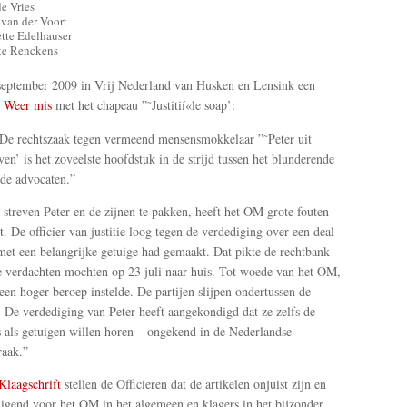
e Vries
 van der Voort
tte Edelhauser
te Renckens
eptember 2009 in Vrij Nederland van Husken en Lensink een
g
Weer mis
met het chapeau ”˜Justitií«le soap’:
“De rechtszaak tegen vermeend mensensmokkelaar ”˜Peter uit
en’ is het zoveelste hoofdstuk in de strijd tussen het blunderende
e advocaten.”
 streven Peter en de zijnen te pakken, heeft het OM grote fouten
. De officier van justitie loog tegen de verdediging over een deal
 met een belangrijke getuige had gemaakt. Dat pikte de rechtbank
e verdachten mochten op 23 juli naar huis. Tot woede van het OM,
een hoger beroep instelde. De partijen slijpen ondertussen de
 De verdediging van Peter heeft aangekondigd dat ze zelfs de
s als getuigen willen horen – ongekend in de Nederlandse
aak.”
Klaagschrift
stellen de Officieren dat de artikelen onjuist zijn en
igend voor het OM in het algemeen en klagers in het bijzonder.