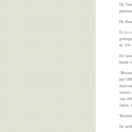
De Vrie
plaatsi
De Raad
Er is s
gedrage
de VN-j
De same
beeld v
“Bovend
het OM,
daarvan
zozeer 
van off
raken. 
Wederho
De arti