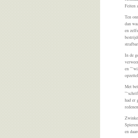
Feiten 
Ten onr
dan waa
en zelf
bestrij
strafba
In de g
verweer
en ”˜wi
opzette
Met bet
”˜schri
had er 
redene
Zwinkel
Spieren
en daar