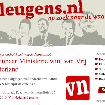
Recen
ijk oordeel Raad voor de Journalistiek
nbaar Ministerie wint van Vrij
Hoog
HLN.
erland
Supe
Gilb
beschuldigingen niet onderbouwd, vindt
Breg
N bestrijdt de conclusie.
n:
Uitspraak
Raad voor de Journalistiek 26
 2010,
Vrij Nederland reactie
Recent