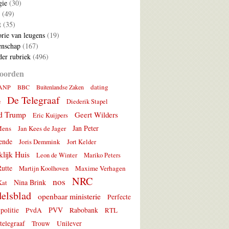
gie
(30)
(49)
t
(35)
rie van leugens
(19)
nschap
(167)
er rubriek
(496)
oorden
dating
ANP
BBC
Buitenlandse Zaken
De Telegraaf
e
Diederik Stapel
d Trump
Geert Wilders
Eric Kuijpers
Jan Peter
Mens
Jan Kees de Jager
ende
Joris Demmink
Jort Kelder
lijk Huis
Leon de Winter
Mariko Peters
utte
Maxime Verhagen
Martijn Koolhoven
NRC
nos
Nina Brink
Kat
elsblad
openbaar ministerie
Perfecte
PVV
politie
PvdA
Rabobank
RTL
telegraaf
Trouw
Unilever