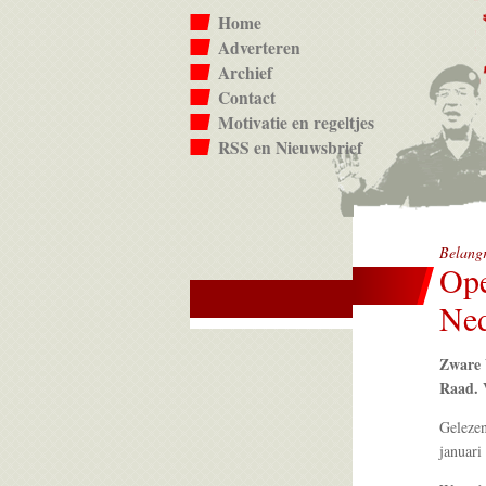
Home
Adverteren
Archief
Contact
Motivatie en regeltjes
RSS en Nieuwsbrief
Belangr
Ope
Ned
Zware 
Raad. V
Geleze
januari