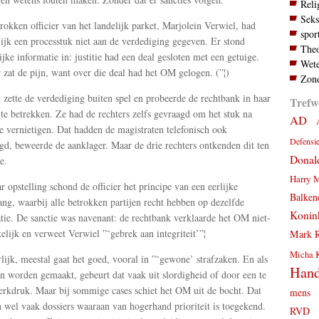
Reli
Seks
rokken officier van het landelijk parket, Marjolein Verwiel, had
spor
lijk een processtuk niet aan de verdediging gegeven. Er stond
Theo
ijke informatie in: justitie had een deal gesloten met een getuige.
Wete
 zat de pijn, want over die deal had het OM gelogen. (”¦)
Zond
 zette de verdediging buiten spel en probeerde de rechtbank in haar
Trefw
 te betrekken. Ze had de rechters zelfs gevraagd om het stuk na
AD
te vernietigen. Dat hadden de magistraten telefonisch ook
Defensi
gd, beweerde de aanklager. Maar de drie rechters ontkenden dit ten
Donal
e.
Harry 
r opstelling schond de officier het principe van een eerlijke
Balken
ang, waarbij alle betrokken partijen recht hebben op dezelfde
Konink
tie. De sanctie was navenant: de rechtbank verklaarde het OM niet-
elijk en verweet Verwiel ”˜gebrek aan integriteit’”¦
Mark R
Micha 
lijk, meestal gaat het goed, vooral in ”˜gewone’ strafzaken. En als
Hand
en worden gemaakt, gebeurt dat vaak uit slordigheid of door een te
rkdruk. Maar bij sommige cases schiet het OM uit de bocht. Dat
mens
n wel vaak dossiers waaraan van hogerhand prioriteit is toegekend.
RVD