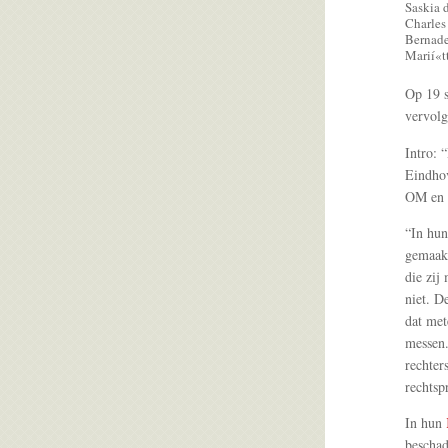
Saskia d
Charles
Bernade
Marií«t
Op 19 s
vervol
Intro: 
Eindhov
OM en d
“In hun
gemaakt
die zij
niet. D
dat met
messen.
rechter
rechtspr
In hun
beschad