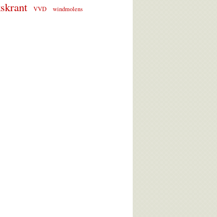
skrant
VVD
windmolens