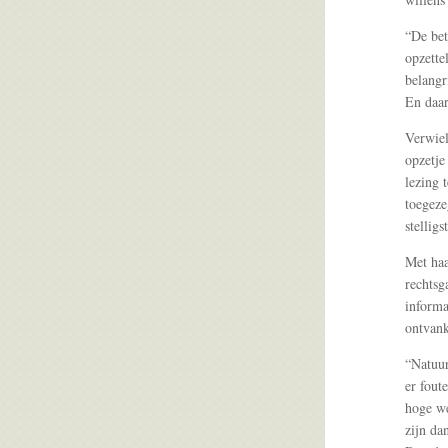
“De bet
opzette
belangr
En daar
Verwiel
opzetje
lezing 
toegeze
stelligst
Met haa
rechtsg
informa
ontvank
“Natuur
er fout
hoge we
zijn da