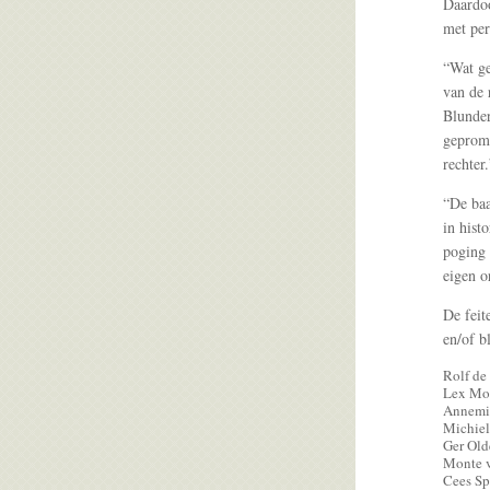
Daardoo
met per
“Wat ge
van de 
Blunder
gepromo
rechter.”
“De baa
in hist
poging 
eigen or
De feit
en/of b
Rolf de
Lex Mo
Annemi
Michiel
Ger Ol
Monte v
Cees Sp