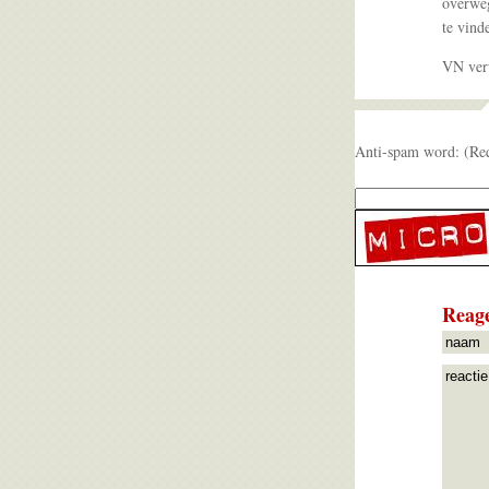
overweg
te vind
VN verw
Anti-spam word: (Re
Reage