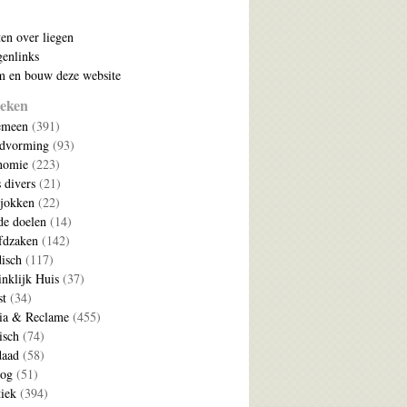
ten over liegen
enlinks
 en bouw deze website
eken
emeen
(391)
ldvorming
(93)
nomie
(223)
s divers
(21)
jokken
(22)
e doelen
(14)
fdzaken
(142)
disch
(117)
nklijk Huis
(37)
t
(34)
ia & Reclame
(455)
isch
(74)
daad
(58)
log
(51)
tiek
(394)