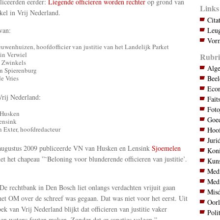
iceerden eerder:
Liegende officieren worden rechter
op grond van
Links
ikel in Vrij Nederland.
Cita
Leug
van:
Vorm
euwenhuizen, hoofdofficier van justitie van het Landelijk Parket
in Verwiel
Rubri
 Zwinkels
Alg
n Spierenburg
Bee
e Vries
Eco
rij Nederland:
Fait
Foto
 Husken
Goed
ensink
n Exter, hoofdredacteur
Hoo
Juri
augustus 2009 publiceerde VN van Husken en Lensink
Sjoemelen
Koni
t het chapeau ”˜Beloning voor blunderende officieren van justitie’.
Kuns
:
Med
Med
“De rechtbank in Den Bosch liet onlangs verdachten vrijuit gaan
Mis
et OM over de schreef was gegaan. Dat was niet voor het eerst. Uit
Oor
ek van Vrij Nederland blijkt dat officieren van justitie vaker
Poli
 en wetens fouten maken. Zonder dat er sancties volgen.”