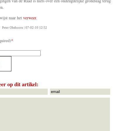
ingen van de Raad is niets over een ondeugdelijke grondslag terug
en.
ijst naar het
verweer
.
Peter Olsthoorn | 07-02-10 12:52
quired)
*
er op dit artikel: