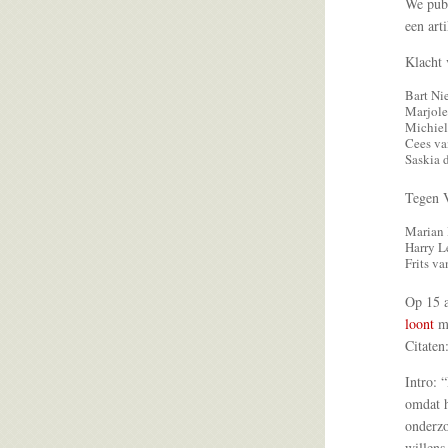
We publ
een art
Klacht 
Bart Ni
Marjole
Michiel
Cees va
Saskia d
Tegen V
Marian
Harry L
Frits va
Op 15 
loont
me
Citaten
Intro: 
omdat h
onderzo
willens