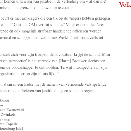
r komen officieren van justitie in de verleiding om – al dan niet
Volk
missie – de grenzen van de wet op te zoeken.”
beurt er met aanklagers die een tik op de vingers hebben gekregen
rechter? Gaat het OM over tot sancties? Volgt er demotie? Nee.
ende en ook mogelijk strafbaar handelende officieren worden
veerd en schoppen het, zoals Inez Weski al zei, soms zelfs tot

s stelt zich voor zijn troepen, de advocatuur krijgt de schuld. Maar
orisch perspectief is het verzoek van [Harm] Brouwer slechts een
om de boodschapper te onthoofden. Terwijl introspectie van zijn
ganisatie meer op zijn plaats lijkt.”
en staan in een kader met de namen van vermeende vals spelende
lunderende officieren van justitie die geen sanctie kregen:
 Groot
oy
eke Zwaneveld
 Zwinkels
dekamp
an Capelle
ierenburg [sic]