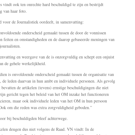
s vindt ook ten onrechte hard beschuldigd te zijn en bestrijdt
ng van haar foto.
 voor de Journalistiek oordeelt, in samenvatting:
 onvoldoende onderscheid gemaakt tussen de door de vonnissen
n feiten en omstandigheden en de daarop gebaseerde meningen van
ournalisten.
nvatting en weergave van de is onzorgvuldig en schept een onjuist
an de gehele werkelijkheid.
ien is onvoldoende onderscheid gemaakt tussen de organisatie van
 de leden daarvan in hun ambt en individuele personen. Als gevolg
 bevatten de artikelen (tevens) ernstige beschuldigingen die niet
zijn gericht tegen het beleid van het OM inzake het functioneren
icieren, maar ook individuele leden van het OM in hun persoon
Ook om die reden was extra zorgvuldigheid geboden.”
or bij beschuldigden bleef achterwege.
kelen deugen dus niet volgens de Raad. VN vindt: In de