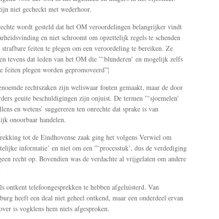
zijn niet gecheckt met wederhoor.
echte wordt gesteld dat het OM veroordelingen belangrijker vindt
rheidsvinding en niet schroomt om opzettelijk regels te schenden
s strafbare feiten te plegen om een veroordeling te bereiken. Ze
den tevens dat leden van het OM die ”˜blunderen’ en mogelijk zelfs
re feiten plegen worden gepromoveerd”¦
enoemde rechtszaken zijn weliswaar fouten gemaakt, maar de door
ders geuite beschuldigingen zijn onjuist. De termen ”˜sjoemelen’
llens en wetens’ suggereren ten onrechte dat sprake is van
lijk onoorbaar handelen.
rekking tot de Eindhovense zaak ging het volgens Verwiel om
ftelijke informatie’ en niet om een ”˜processtuk’, dus de verdediging
geen recht op. Bovendien was de verdachte al vrijgelaten om andere
n
s ontkent telefoongesprekken te hebben afgeluisterd. Van
burg heeft een deal niet geheel ontkend, maar een onderdeel ervan
over is vogklens hem niets afgesproken.