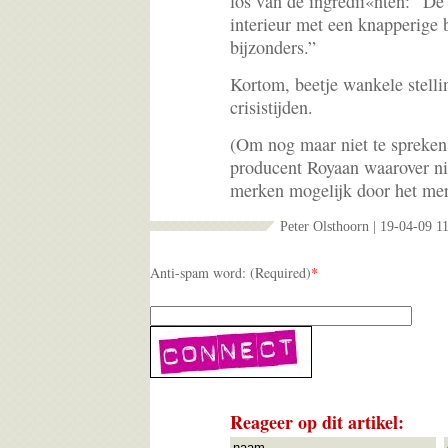
los van de ingredií«nten: “D
interieur met een knapperige b
bijzonders.”
Kortom, beetje wankele stellin
crisistijden.
(Om nog maar niet te spreke
producent Royaan waarover ni
merken mogelijk door het me
Peter Olsthoorn | 19-04-09 1
Anti-spam word: (Required)
*
Reageer op dit artikel: