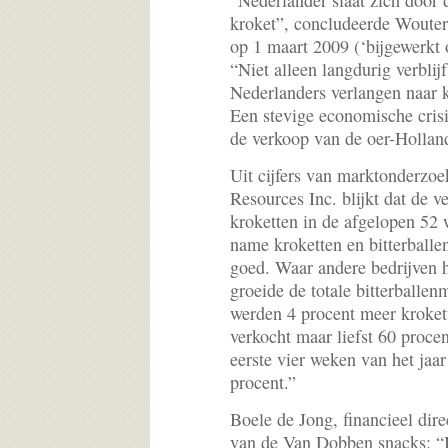
“Nederlander slaat zich door d
kroket”, concludeerde Wouter
op 1 maart 2009 (‘bijgewerkt 
“Niet alleen langdurig verblij
Nederlanders verlangen naar k
Een stevige economische crisi
de verkoop van de oer-Hollan
Uit cijfers van marktonderzo
Resources Inc. blijkt dat de v
kroketten in de afgelopen 52 
name kroketten en bitterball
goed. Waar andere bedrijven 
groeide de totale bitterballe
werden 4 procent meer kroke
verkocht maar liefst 60 procen
eerste vier weken van het jaa
procent.”
Boele de Jong, financieel dir
van de Van Dobben snacks: “