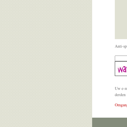
Anti-sp
Uw e-ma
derden 
Omgan