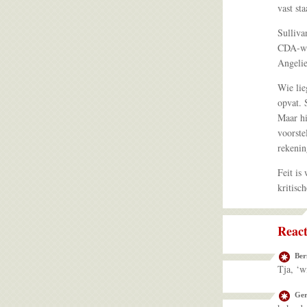
vast sta
Sulliva
CDA-wo
Angelie
Wie lieg
opvat. S
Maar hi
voorste
rekenin
Feit is
kritisch
React
Ber
Tja, ‘
Ger