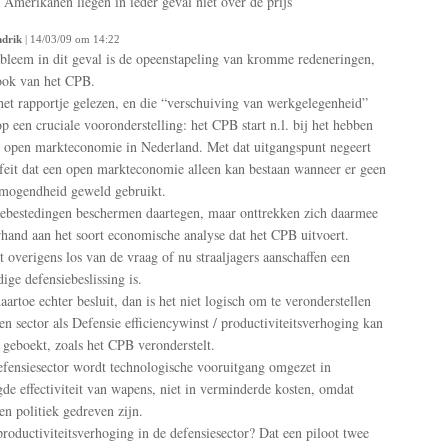
 Amerikanen liegen in ieder geval niet over de prijs
drik
| 14/03/09 om 14:22
bleem in dit geval is de opeenstapeling van kromme redeneringen,
ook van het CPB.
het rapportje gelezen, en die “verschuiving van werkgelegenheid”
op een cruciale vooronderstelling: het CPB start n.l. bij het hebben
 open markteconomie in Nederland. Met dat uitgangspunt negeert
 feit dat een open markteconomie alleen kan bestaan wanneer er geen
mogendheid geweld gebruikt.
ebestedingen beschermen daartegen, maar onttrekken zich daarmee
hand aan het soort economische analyse dat het CPB uitvoert.
at overigens los van de vraag of nu straaljagers aanschaffen een
dige defensiebeslissing is.
daartoe echter besluit, dan is het niet logisch om te veronderstellen
een sector als Defensie efficiencywinst / productiviteitsverhoging kan
geboekt, zoals het CPB veronderstelt.
efensiesector wordt technologische vooruitgang omgezet in
de effectiviteit van wapens, niet in verminderde kosten, omdat
en politiek gedreven zijn.
productiviteitsverhoging in de defensiesector? Dat een piloot twee