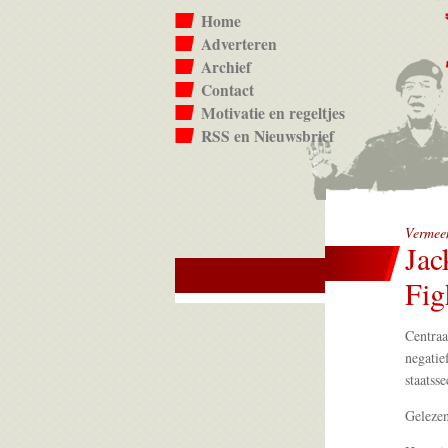
Home
Adverteren
Archief
Contact
Motivatie en regeltjes
RSS en Nieuwsbrief
Vermeen
Jac
Fig
Centra
negatie
staatss
Geleze