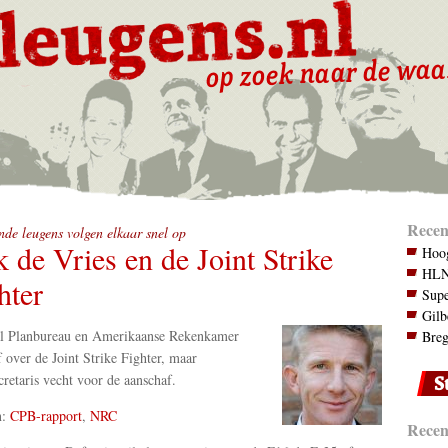
Recen
de leugens volgen elkaar snel op
k de Vries en de Joint Strike
Hoog
HLN.
hter
Supe
Gilb
al Planbureau en Amerikaanse Rekenkamer
Breg
f over de Joint Strike Fighter, maar
ecretaris vecht voor de aanschaf.
n:
CPB-rapport
,
NRC
Recent