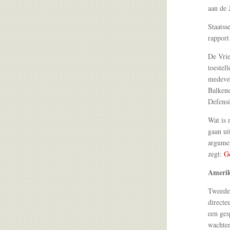
aan de 
Staatss
rapport
De Vri
toestel
medever
Balkene
Defensi
Wat is 
gaan ui
argumen
zegt:
Ge
Ameri
Tweede 
directe
een ges
wachten