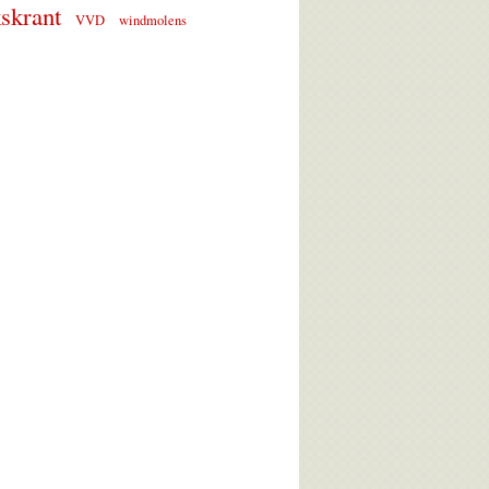
skrant
VVD
windmolens