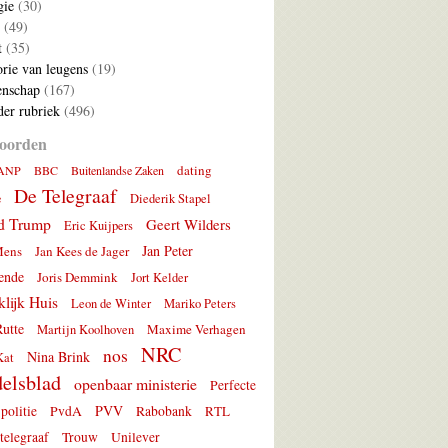
gie
(30)
(49)
t
(35)
rie van leugens
(19)
nschap
(167)
er rubriek
(496)
oorden
dating
ANP
BBC
Buitenlandse Zaken
De Telegraaf
e
Diederik Stapel
d Trump
Geert Wilders
Eric Kuijpers
Jan Peter
Mens
Jan Kees de Jager
ende
Joris Demmink
Jort Kelder
lijk Huis
Leon de Winter
Mariko Peters
utte
Maxime Verhagen
Martijn Koolhoven
NRC
nos
Nina Brink
Kat
elsblad
openbaar ministerie
Perfecte
PVV
politie
PvdA
Rabobank
RTL
telegraaf
Trouw
Unilever