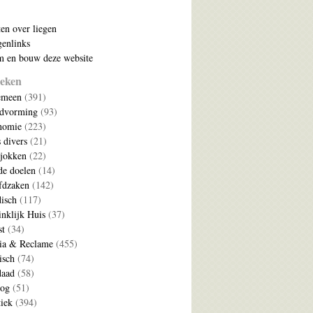
ten over liegen
enlinks
 en bouw deze website
eken
emeen
(391)
ldvorming
(93)
nomie
(223)
s divers
(21)
jokken
(22)
e doelen
(14)
fdzaken
(142)
disch
(117)
nklijk Huis
(37)
t
(34)
ia & Reclame
(455)
isch
(74)
daad
(58)
log
(51)
tiek
(394)