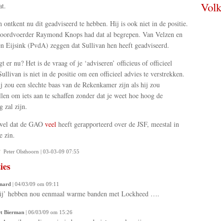
Volk
at.
n ontkent nu dit geadviseerd te hebben. Hij is ook niet in de positie.
ordvoerder Raymond Knops had dat al begrepen. Van Velzen en
n Eijsink (PvdA) zeggen dat Sullivan hen heeft geadviseerd.
t er nu? Het is de vraag of je ‘adviseren’ officieus of officieel
ullivan is niet in de positie om een officieel advies te verstrekken.
j zou een slechte baas van de Rekenkamer zijn als hij zou
llen om iets aan te schaffen zonder dat je weet hoe hoog de
g zal zijn.
 wel dat de GAO
veel
heeft gerapporteerd over de JSF, meestal in
e zin.
Peter Olsthoorn | 03-03-09 07:55
ies
nard
| 04/03/09 om 09:11
wij’ hebben nou eenmaal warme banden met Lockheed ….
t Bierman
| 06/03/09 om 15:26