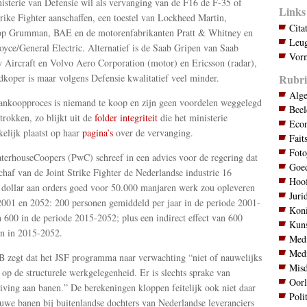
isterie van Defensie wil als vervanging van de F16 de F-35 of
Links
trike Fighter aanschaffen, een toestel van Lockheed Martin,
Cita
op Grumman, BAE en de motorenfabrikanten Pratt & Whitney en
Leug
oyce/General Electric. Alternatief is de Saab Gripen van Saab
Vorm
y Aircraft en Volvo Aero Corporation (motor) en Ericsson (radar),
Rubri
dkoper is maar volgens Defensie kwalitatief veel minder.
Alg
aankoopproces is niemand te koop en zijn geen voordelen weggelegd
Bee
trokken, zo blijkt uit de
folder integriteit
die het ministerie
Eco
kelijk plaatst op haar
pagina’s
over de vervanging.
Fait
Foto
terhouseCoopers (PwC) schreef in een advies voor de regering dat
Goed
chaf van de Joint Strike Fighter de Nederlandse industrie 16
Hoo
 dollar aan orders goed voor 50.000 manjaren werk zou opleveren
Juri
2001 en 2052: 200 personen gemiddeld per jaar in de periode 2001-
Koni
 600 in de periode 2015-2052; plus een indirect effect van 600
Kuns
n in 2015-2052.
Med
Med
 zegt dat het JSF programma naar verwachting “niet of nauwelijks
Mis
 op de structurele werkgelegenheid. Er is slechts sprake van
Oor
iving aan banen.” De berekeningen kloppen feitelijk ook niet daar
Poli
uwe banen bij buitenlandse dochters van Nederlandse leveranciers