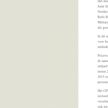
Het min
Joint S
Northr
Rolls R
Militar
die goe
In dit 
voor be
uitdruk
Pricewa
de aans
miljard
tussen 
2015 en
persone
Het CPB
invloed
verschu
ook nie