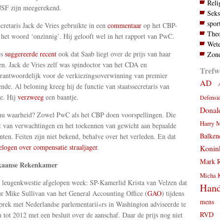
Reli
JSF zijn meegerekend.
Seks
spor
ecretaris Jack de Vries gebruikte in een
commentaar
op het CBP-
Theo
 het woord ‘onzinnig’. Hij gelooft wel in het rapport van PwC.
Wete
es
suggereerde recent
ook dat Saab liegt over de prijs van haar
Zond
len. Jack de Vries zelf was spindoctor van het CDA en
Trefw
antwoordelijk voor de verkiezingsoverwinning van premier
AD
nde. Al beloning kreeg hij de functie van staatssecretaris van
e. Hij
verzweeg
een baantje.
Defensi
Donal
nu waarheid? Zowel PwC als het CBP doen voorspellingen. Die
Harry 
t van verwachtingen en het toekennen van gewicht aan bepaalde
Balken
ten. Feiten zijn niet bekend, behalve over het verleden. En dat
logen over compensatie straaljager
.
Konink
Mark R
kaanse Rekenkamer
Micha 
leugenkwestie afgelopen week: SP-Kamerlid Krista van Velzen dat
Hand
ur Mike Sullivan van het General Accounting Office (
GAO
) tijdens
mens
prek met Nederlandse parlementarií«rs in Washington adviseerde te
RVD
 tot 2012 met een besluit over de aanschaf. Daar de prijs nog niet