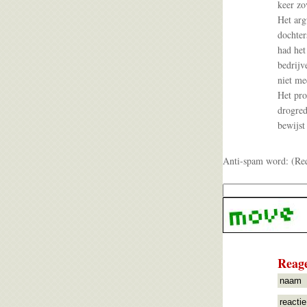
keer zo
Het arg
dochter
had het
bedrijv
niet me
Het pro
drogred
bewijst
Anti-spam word: (Re
Reage