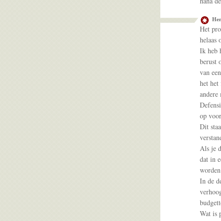
haha de
Hen
Het pro
helaas 
Ik heb 
berust 
van een
het het
andere 
Defensi
op voor
Dit sta
verstan
Als je 
dat in 
worden 
In de d
verhoog
budgett
Wat is 