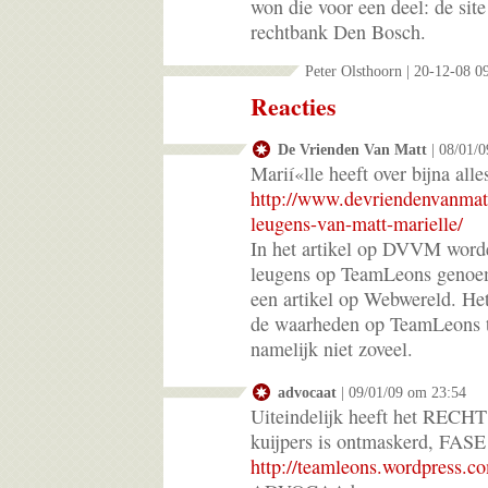
won die voor een deel: de sit
rechtbank Den Bosch.
Peter Olsthoorn | 20-12-08 0
Reacties
De Vrienden Van Matt
| 08/01/
Marií«lle heeft over bijna alle
http://www.devriendenvanmat
leugens-van-matt-marielle/
In het artikel op DVVM worde
leugens op TeamLeons genoem
een artikel op Webwereld. Het
de waarheden op TeamLeons t
namelijk niet zoveel.
advocaat
| 09/01/09 om 23:54
Uiteindelijk heeft het RECHT
kuijpers is ontmaskerd, FASE 
http://teamleons.wordpress.c