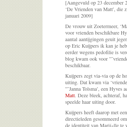
[Aangevuld op 23 december 
‘De Vrienden van Matt’, die zi
januari 2009]
De vrouw uit Zoetermeer, ‘Mar
voor vrienden beschikbare Hyv
aantal aantijgingen geuit jeg
op Eric Kuijpers ik kan je he
eerder wegens pedofilie is ver
blog kwam ook voor ”˜vriend
beschikbaar.
Kuijpers zegt via-via op de ho
uiting. Dat kwam via ‘vriende
”˜Janna Tolsma’, een Hyves 
Matt
. Deze bleek, achteraf, h
speelde haar uiting door.
Kuijpers heeft daarop met ee
directieleden gesommeerd om 
de identiteit van Marií«lle te