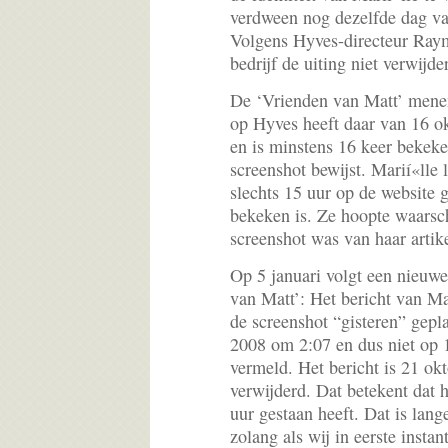
verdween nog dezelfde dag va
Volgens Hyves-directeur Raym
bedrijf de uiting niet verwijd
De ‘Vrienden van Matt’ menen
op Hyves heeft daar van 16 ok
en is minstens 16 keer bekeke
screenshot bewijst. Marií«lle l
slechts 15 uur op de website g
bekeken is. Ze hoopte waarsch
screenshot was van haar artik
Op 5 januari volgt een nieuwe
van Matt’: Het bericht van Ma
de screenshot “gisteren” gepl
2008 om 2:07 en dus niet op 1
vermeld. Het bericht is 21 ok
verwijderd. Dat betekent dat h
uur gestaan heeft. Dat is lang
zolang als wij in eerste insta