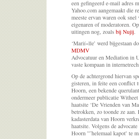
een gefingeerd e-mail adres m
Yahoo.com aangemaakt die rea
meeste ervan waren ook snel 
eigenaren of moderatoren. O
uitingen nog, zoals
bij Nujij
.
‘Marií«lle’ werd bijgestaan d
MDMV
Advocatuur en Mediation in Ut
vaste kompaan in internetrec
Op de achtergrond hiervan sp
gisteren, in feite een conflict
Hoorn, een bekende querulant
ondermeer publicatie Witheet
haatsite ‘De Vrienden van Matt
betrokken, zo toonde ze aan. 
kadasterdata van Hoorn verkr
haatsite. Volgens de advocate
Hoorn ”˜helemaal kapot’ te 