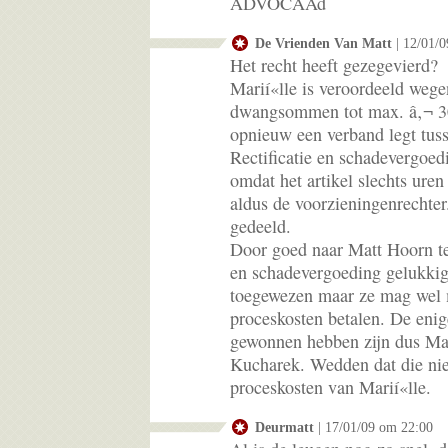
ADVOCAAd
De Vrienden Van Matt
| 12/01/
Het recht heeft gezegevierd?
Marií«lle is veroordeeld weg
dwangsommen tot max. â‚¬ 30
opnieuw een verband legt tuss
Rectificatie en schadevergoed
omdat het artikel slechts uren
aldus de voorzieningenrechte
gedeeld.
Door goed naar Matt Hoorn te l
en schadevergoeding gelukkig 
toegewezen maar ze mag wel 
proceskosten betalen. De enig
gewonnen hebben zijn dus Ma
Kucharek. Wedden dat die nie
proceskosten van Marií«lle.
Deurmatt
| 17/01/09 om 22:00