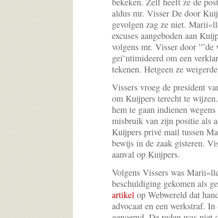
bekeken. Zelf heeft ze de post
aldus mr. Visser De door Kui
gevolgen zag ze niet. Marií«ll
excuses aangeboden aan Kuijp
volgens mr. Visser door ”˜de 
geí¯ntimideerd om een verklari
tekenen. Hetgeen ze weigerde
Vissers vroeg de president va
om Kuijpers terecht te wijzen.
hem te gaan indienen wegens 
misbruik van zijn positie als 
Kuijpers privé mail tussen Mar
bewijs in de zaak gisteren. Vi
aanval op Kuijpers.
Volgens Vissers was Marií«lle 
beschuldiging gekomen als gev
artikel
op Webwereld dat hande
advocaat en een werkstraf. In 
genoemd. De reden was niet d