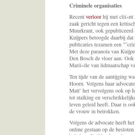
Criminele organisaties
Recent
verloor
hij met clií«nt
zaak gericht tegen een kritisc
Muurkrant, ook gepubliceerd 
Kuijpers betoogde daarbij dat
publicaties tezamen een ”˜cri
Met deze paranoia van Kuijpe
Den Bosch de vloer aan. Ook b
Marií«lle van lidmaatschap va
Ten tijde van de aantijging wa
Hoorn. Volgens haar advocate
Matt’ het vervolgens ook op 
tot stalking en verschrikkelij
leven geleid heeft. Daar is oo
de vrouw in betrokken.
Volgens de advocate heeft het
online gestaan op de besloten