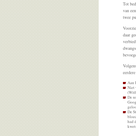
Tot bed
van een
twee pu
Voorzie
daar ge
verbied
dwangso
bevoeg
Volgens
eerdere
Aan K
Niet
(With
De re
Googl
geloo
De St
bloed
had d
kwets