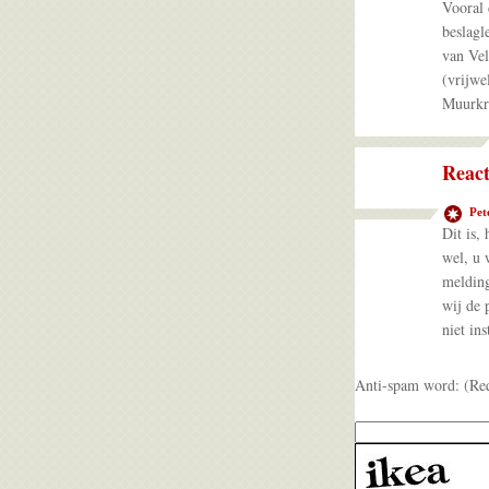
Vooral 
beslagl
van Vel
(vrijwe
Muurkr
React
Pet
Dit is,
wel, u 
melding
wij de 
niet in
Anti-spam word: (Re