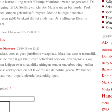
Reli
die laatste uiting wordt Kleintje Muurkrant zwaar aangerekend. De
Seks
egging bij De Stelling en Kleintje Muurkrant en bestuurder Paul
spor
sen kunnen gehandhaafd blijven. Met de huidige financií«n
Theo
l geen geld) betekent dit het einde van De Stelling en Kleintje
Wete
ant.
Zond
Peter Olsthoorn | 27-02-08 16:12
Trefw
ies
AD
er Olsthoorn
| 22/10/18 om 12:20
Defensi
 helaas voor u, geen juridische vraagbaak. Maar dat weet u natuurlijk
Donal
wilde even u gal kwijt over betreffend persoon. Overigens: als wij
Harry 
en krijgen over smadelijke uitingen zonder onderbouwing, zullen
Balken
post verwijderen en het IP-adres aan de politie geven. We kunnen
Konink
staan voor ongefundeerde beschuldigingen.
Mark R
quired)
*
Micha 
Hand
mens
RVD