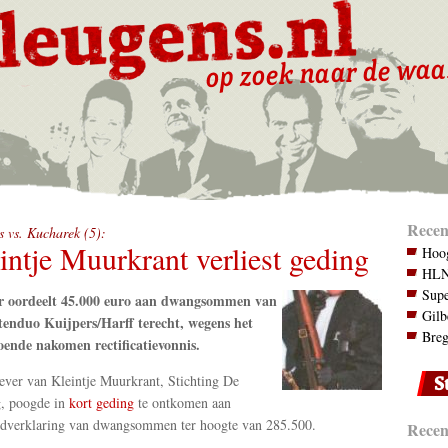
Recen
s vs. Kucharek (5):
intje Muurkrant verliest geding
Hoog
HLN.
Supe
r oordeelt 45.000 euro aan dwangsommen van
Gilb
tenduo Kuijpers/Harff terecht, wegens het
Breg
oende nakomen rectificatievonnis.
ever van Kleintje Muurkrant, Stichting De
g, poogde in
kort geding
te ontkomen aan
dverklaring van dwangsommen ter hoogte van 285.500.
Recent