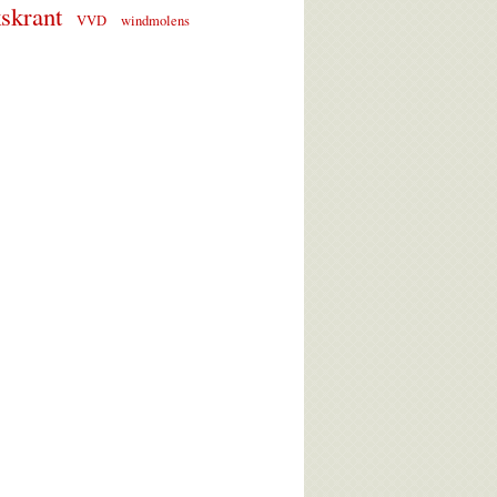
skrant
VVD
windmolens