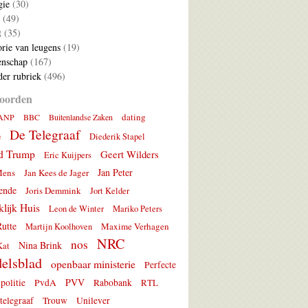
gie
(30)
(49)
t
(35)
rie van leugens
(19)
nschap
(167)
er rubriek
(496)
oorden
dating
ANP
BBC
Buitenlandse Zaken
De Telegraaf
e
Diederik Stapel
d Trump
Geert Wilders
Eric Kuijpers
Jan Peter
Mens
Jan Kees de Jager
ende
Joris Demmink
Jort Kelder
lijk Huis
Leon de Winter
Mariko Peters
utte
Maxime Verhagen
Martijn Koolhoven
NRC
nos
Nina Brink
Kat
elsblad
openbaar ministerie
Perfecte
PVV
politie
PvdA
Rabobank
RTL
telegraaf
Trouw
Unilever