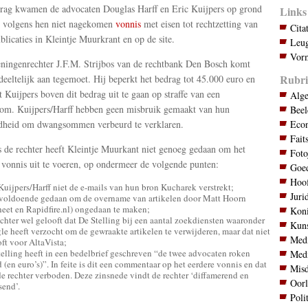
rag kwamen de advocaten Douglas Harff en Eric Kuijpers op grond
Links
 volgens hen niet nagekomen
vonnis
met eisen tot rechtzetting van
Cita
blicaties in Kleintje Muurkrant en op de site.
Leug
Vorm
ningenrechter J.F.M. Strijbos van de rechtbank Den Bosch komt
Rubri
deeltelijk aan tegemoet. Hij beperkt het bedrag tot 45.000 euro en
t Kuijpers boven dit bedrag uit te gaan op straffe van een
Alg
m. Kuijpers/Harff hebben geen misbruik gemaakt van hun
Bee
Eco
dheid om dwangsommen verbeurd te verklaren.
Fait
 de rechter heeft Kleintje Muurkant niet genoeg gedaan om het
Foto
 vonnis uit te voeren, op ondermeer de volgende punten:
Goed
Hoo
uijpers/Harff niet de e-mails van hun bron Kucharek verstrekt;
Juri
 voldoende gedaan om de overname van artikelen door Matt Hoorn
eet en Rapidfire.nl) ongedaan te maken;
Koni
chter wel gelooft dat De Stelling bij een aantal zoekdiensten waaronder
Kuns
e heeft verzocht om de gewraakte artikelen te verwijderen, maar dat niet
Med
ft voor AltaVista;
elling heeft in een bedelbrief geschreven “de twee advocaten roken
Med
 (en euro’s)”. In feite is dit een commentaar op het eerdere vonnis en dat
Mis
e rechter verboden. Deze zinsnede vindt de rechter ‘diffamerend en
Oor
end’.
Poli