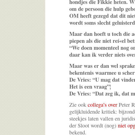
hondjes die Fikkie heten. Wi
om de persoon die hulp geb
OM heeft gezegd dat dit nie
wordt soms slecht geluisterd
Maar dan hoeft u toch die a
piepen als die niet reí«el b
“We doen momenteel nog on
daar kan ik verder niets ove
Maar was er dan wel sprake 
bekentenis waarmee u sche
De Vries: “U mag dat vinde
Het is een vraag”¦
De Vries: “Dat zeg ik, dat 
Zie ook
collega’s over
Peter R
gelijkluidende kritiek: bijzo
steekjes laten vallen en juri
der Sloot wordt (nog)
niet op
bekend.