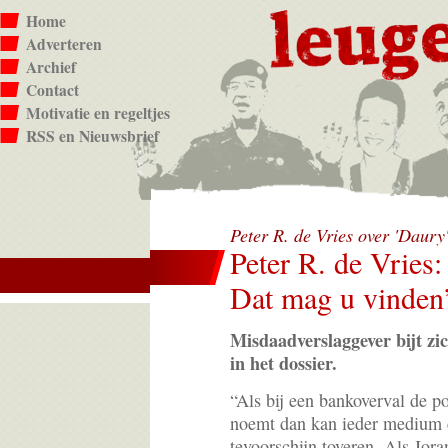
Home
Adverteren
Archief
Contact
Motivatie en regeltjes
RSS en Nieuwsbrief
Peter R. de Vries over 'Daury
Peter R. de Vries
Dat mag u vinden
Misdaadverslaggever bijt zic
in het dossier.
“Als bij een bankoverval de po
noemt dan kan ieder medium 
tevoorschijn toveren. Als Jor