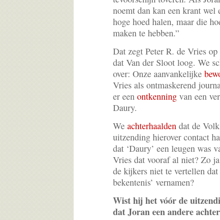
noemt dan kan een krant wel 
hoge hoed halen, maar die hoe
maken te hebben.”
Dat zegt Peter R. de Vries op 
dat Van der Sloot loog. We sc
over: Onze aanvankelijke
bew
Vries als ontmaskerend journal
er een
ontkenning
van een ver
Daury.
We
achterhaalden
dat de Volk
uitzending hierover contact h
dat ‘Daury’ een leugen was v
Vries dat vooraf al niet? Zo j
de kijkers niet te vertellen da
bekentenis’ vernamen?
Wist hij het vóór de uitzend
dat Joran een andere achte