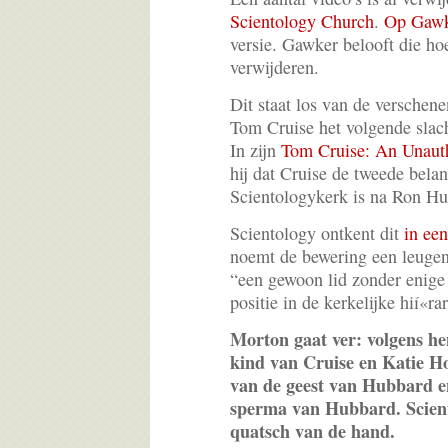
Scientology Church
.
Op Gaw
versie. Gawker belooft die hoe
verwijderen.
Dit staat los van de verschene
Tom Cruise het volgende slac
In zijn
Tom Cruise: An Unaut
hij dat Cruise de tweede bela
Scientologykerk is na Ron Hu
Scientology ontkent dit
in ee
noemt de bewering een leugen 
“een gewoon lid zonder enige o
positie in de kerkelijke hií«ra
Morton gaat ver: volgens he
kind van Cruise en Katie Ho
van de geest van Hubbard e
sperma van Hubbard. Sciento
quatsch van de hand.