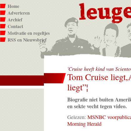
Home
Adverteren
Archief
Contact
Motivatie en regeltjes
RSS en Nieuwsbrief
'Cruise heeft kind van Scient
Tom Cruise liegt
liegt”¦
Biografie niet buiten Ameri
en sekte vecht tegen video.
Gelezen:
MSNBC voorpublica
Morning Herald