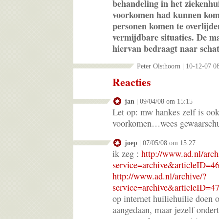
behandeling in het ziekenhu
voorkomen had kunnen kome
personen komen te overlijde
vermijdbare situaties. De ma
hiervan bedraagt naar schat
Peter Olsthoorn | 10-12-07 0
Reacties
jan
| 09/04/08 om 15:15
Let op: mw hankes zelf is ook 
voorkomen…wees gewaarsch
joep
| 07/05/08 om 15:27
ik zeg :
http://www.ad.nl/arch
service=archive&articleID=4
http://www.ad.nl/archive/?
service=archive&articleID=4
op internet huiliehuilie doen 
aangedaan, maar jezelf ondert