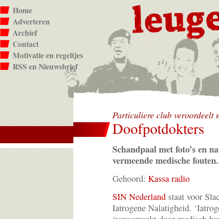
Home
Adverteren
Archief
Contact
Motivatie en regeltjes
RSS en Nieuwsbrief
Particuliere club veroordeelt
Doofpotdokters
Schandpaal met foto’s en n
vermeende medische fouten.
Gehoord:
Kassa radio
SIN Nederland
staat voor Slac
Iatrogene Nalatigheid. ‘Iatroge