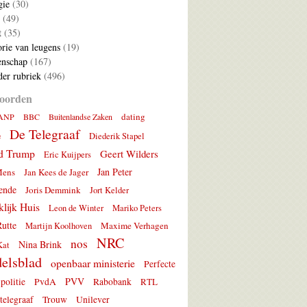
gie
(30)
(49)
t
(35)
rie van leugens
(19)
nschap
(167)
er rubriek
(496)
oorden
dating
ANP
BBC
Buitenlandse Zaken
De Telegraaf
e
Diederik Stapel
d Trump
Geert Wilders
Eric Kuijpers
Jan Peter
Mens
Jan Kees de Jager
ende
Joris Demmink
Jort Kelder
lijk Huis
Leon de Winter
Mariko Peters
utte
Maxime Verhagen
Martijn Koolhoven
NRC
nos
Nina Brink
Kat
elsblad
openbaar ministerie
Perfecte
PVV
politie
PvdA
Rabobank
RTL
telegraaf
Trouw
Unilever