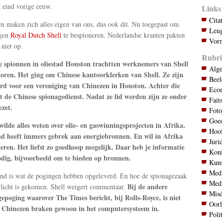
k
eind vorige eeuw.
Links
Cita
n maken zich alles eigen van ons, dus ook dit. Nu toegepast om
Leug
igen
Royal Dutch Shell
te bespioneren. Nederlandse kranten pakten
Vorm
 niet op.
Rubri
e spionnen in oliestad Houston trachtten werknemers van Shell
Alg
horen. Het ging om Chinese kantoorklerken van Shell. Ze zijn
Bee
rd voor een vereniging van Chinezen in Houston. Achter die
Eco
t de Chinese spionagedienst. Nadat ze lid werden zijn ze onder
Fait
zet.
Foto
Goed
ilde alles weten over olie- en gaswinningsprojecten in Afrika.
Hoo
nd heeft immers gebrek aan energiebronnen. En wil in Afrika
Juri
ren. Het liefst zo goedkoop mogelijk. Daar heb je informatie
Koni
odig, bijvoorbeeld om te bieden op bronnen.
Kuns
Med
d is wat de pogingen hebben opgeleverd. En hoe de spionagezaak
Med
Bij de andere
 licht is gekomen. Shell weigert commentaar.
Mis
epoging waarover The Times bericht, bij Rolls-Royce, is niet
Oor
. Chinezen braken gewoon in het computersysteem in.
Poli