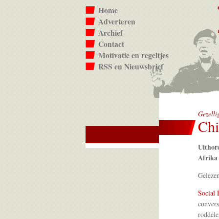
Home
Adverteren
Archief
Contact
Motivatie en regeltjes
RSS en Nieuwsbrief
Gezelli
Chi
Uithor
Afrika 
Geleze
Social 
convers
roddel