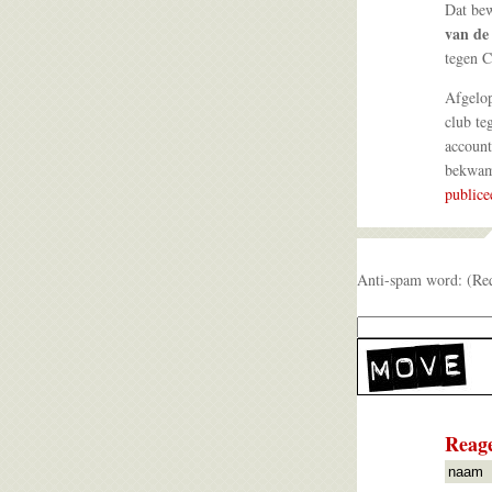
Dat bew
van de
tegen C
Afgelop
club te
account
bekwame
publice
Anti-spam word: (Re
Reage