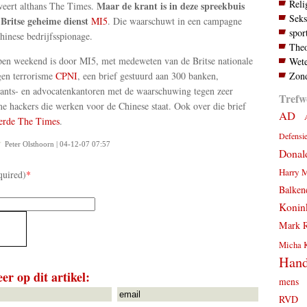
Reli
Maar de krant is in deze spreekbuis
eert althans The Times.
Seks
 Britse geheime dienst
MI5
. Die waarschuwt in een campagne
spor
hinese bedrijfsspionage.
Theo
en weekend is door MI5, met medeweten van de Britse nationale
Wete
Zond
gen terrorisme
CPNI
, een brief gestuurd aan 300 banken,
ants- en advocatenkantoren met de waarschuwing tegen zeer
Trefw
 hackers die werken voor de Chinese staat. Ook over die brief
AD
erde The Times
.
Defensi
Peter Olsthoorn | 04-12-07 07:57
Donal
Harry 
quired)
*
Balken
Konink
Mark R
Micha 
Hand
er op dit artikel:
mens
RVD