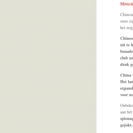
Mitnic
Chineze
onze e
het nog
Chines
uit te 
benade
club za
druk ge
China w
Het la
expande
voor n
Onbeken
aan het
spionag
gejokt