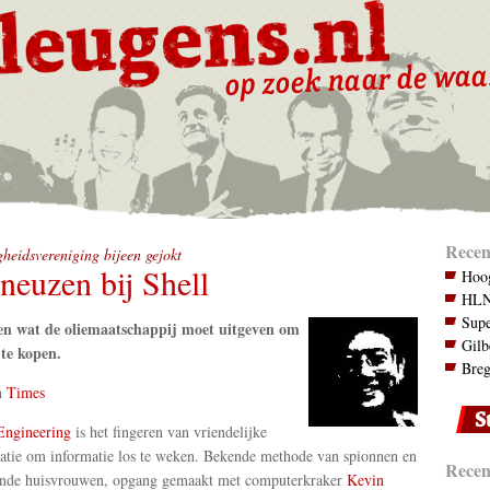
Recen
gheidsvereniging bijeen gejokt
neuzen bij Shell
Hoog
HLN.
Supe
en wat de oliemaatschappij moet uitgeven om
Gilb
te kopen.
Breg
n
Times
Engineering
is het fingeren van vriendelijke
atie om informatie los te weken. Bekende methode van spionnen en
Recent
ende huisvrouwen, opgang gemaakt met computerkraker
Kevin