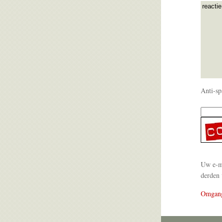
Anti-sp
Uw e-ma
derden 
Omgan