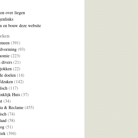
ten over liegen
enlinks
 en bouw deze website
eken
emeen
(391)
ldvorming
(93)
nomie
(223)
s divers
(21)
jokken
(22)
e doelen
(14)
fdzaken
(142)
disch
(117)
nklijk Huis
(37)
t
(34)
ia & Reclame
(455)
isch
(74)
daad
(58)
log
(51)
tiek
(394)