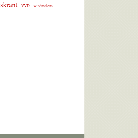
skrant
VVD
windmolens